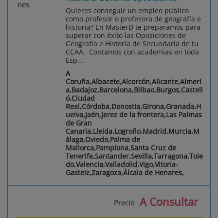
Quieres conseguir un empleo público
como profesor o profesora de geografía e
historia? En MasterD te preparamos para
superar con éxito las Oposiciones de
Geografía e Historia de Secundaria de tu
CCAA. Contamos con academias en toda
Esp...
A
Coruña,Albacete,Alcorcón,Alicante,Almerí
a,Badajoz,Barcelona,Bilbao,Burgos,Castell
ó,Ciudad
Real,Córdoba,Donostia,Girona,Granada,H
uelva,Jaén,Jerez de la frontera,Las Palmas
de Gran
Canaria,Lleida,Logroño,Madrid,Murcia,M
álaga,Oviedo,Palma de
Mallorca,Pamplona,Santa Cruz de
Tenerife,Santander,Sevilla,Tarragona,Tole
do,Valencia,Valladolid,Vigo,Vitoria-
Gasteiz,Zaragoza,Álcala de Henares,
A Consultar
Precio