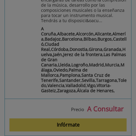
de la música, desarrollo por las
composiciones musicales o la enseñanza
para tocar un instrumento musical.
Tendrás a tu disposici&oacu...
A
Coruña,Albacete,Alcorcón,Alicante,Almerí
a,Badajoz,Barcelona,Bilbao,Burgos,Castell
ó,Ciudad
Real,Córdoba,Donostia,Girona,Granada,H
uelva,Jaén,Jerez de la frontera,Las Palmas
de Gran
Canaria,Lleida,Logroño,Madrid,Murcia,M
álaga,Oviedo,Palma de
Mallorca,Pamplona,Santa Cruz de
Tenerife,Santander,Sevilla,Tarragona,Tole
do,Valencia,Valladolid,Vigo,Vitoria-
Gasteiz,Zaragoza,Álcala de Henares,
A Consultar
Precio
Infórmate