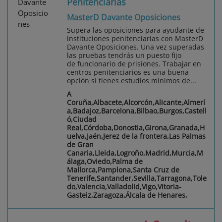
Penitenciarias
MasterD Davante Oposiciones
Supera las oposiciones para ayudante de
instituciones penitenciarias con MasterD
Davante Oposiciones. Una vez superadas
las pruebas tendrás un puesto fijo
de funcionario de prisiones. Trabajar en
centros penitenciarios es una buena
opción si tienes estudios mínimos de...
A
Coruña,Albacete,Alcorcón,Alicante,Almerí
a,Badajoz,Barcelona,Bilbao,Burgos,Castell
ó,Ciudad
Real,Córdoba,Donostia,Girona,Granada,H
uelva,Jaén,Jerez de la frontera,Las Palmas
de Gran
Canaria,Lleida,Logroño,Madrid,Murcia,M
álaga,Oviedo,Palma de
Mallorca,Pamplona,Santa Cruz de
Tenerife,Santander,Sevilla,Tarragona,Tole
do,Valencia,Valladolid,Vigo,Vitoria-
Gasteiz,Zaragoza,Álcala de Henares,