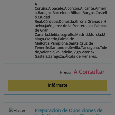
A
Coruña,Albacete,Alcorcón,Alicante,Almerí
a,Badajoz,Barcelona,Bilbao,Burgos,Castell
ó,Ciudad
Real,Córdoba,Donostia,Girona,Granada,H
uelva,Jaén,Jerez de la frontera,Las Palmas
de Gran
Canaria,Lleida,Logroño,Madrid,Murcia,M
álaga,Oviedo,Palma de
Mallorca,Pamplona,Santa Cruz de
Tenerife,Santander,Sevilla,Tarragona,Tole
do,Valencia,Valladolid,Vigo,Vitoria-
Gasteiz,Zaragoza,Álcala de Henares,
A Consultar
Precio
Infórmate
Preparación de Oposiciones de