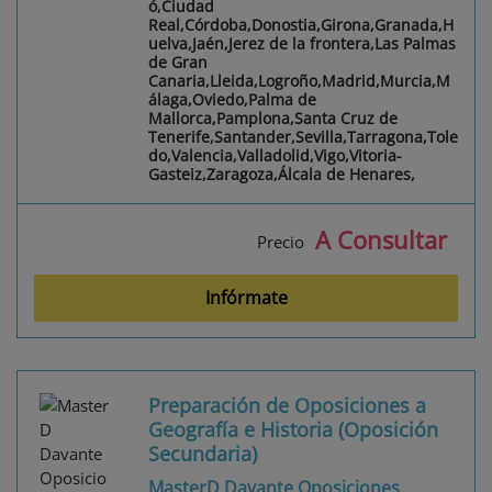
ó,Ciudad
Real,Córdoba,Donostia,Girona,Granada,H
uelva,Jaén,Jerez de la frontera,Las Palmas
de Gran
Canaria,Lleida,Logroño,Madrid,Murcia,M
álaga,Oviedo,Palma de
Mallorca,Pamplona,Santa Cruz de
Tenerife,Santander,Sevilla,Tarragona,Tole
do,Valencia,Valladolid,Vigo,Vitoria-
Gasteiz,Zaragoza,Álcala de Henares,
A Consultar
Precio
Infórmate
Preparación de Oposiciones a
Geografía e Historia (Oposición
Secundaria)
MasterD Davante Oposiciones