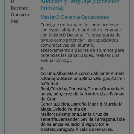
Audición y Lenguaje (Oposición
Primaria)
MasterD Davante Oposiciones
Consigue un trabajo fijo como profesor
con especialidad en audición y lenguaje
con MasterD Davante. Te encargarás de
tareas como potenciar las capacidades
comunicativas del alumno,
asesoramiento a padres de alumnos para
potencias las capacidades, realizar una
evaluación sig...
A
Coruña,Albacete,Alcorcón,Alicante,Almerí
a,Badajoz,Barcelona,Bilbao,Burgos,Castell
ó,Ciudad
Real,Córdoba,Donostia,Girona,Granada,H
uelva,Jaén,Jerez de la frontera,Las Palmas
de Gran
Canaria,Lleida,Logroño,Madrid,Murcia,M
álaga,Oviedo,Palma de
Mallorca,Pamplona,Santa Cruz de
Tenerife,Santander,Sevilla,Tarragona,Tole
do,Valencia,Valladolid,Vigo,Vitoria-
Gasteiz,Zaragoza,Álcala de Henares,