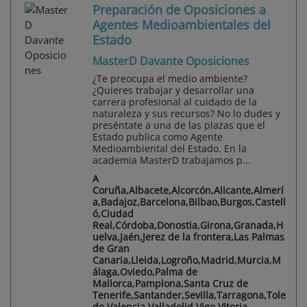
Preparación de Oposiciones a
Agentes Medioambientales del
Estado
MasterD Davante Oposiciones
¿Te preocupa el medio ambiente?
¿Quieres trabajar y desarrollar una
carrera profesional al cuidado de la
naturaleza y sus recursos? No lo dudes y
preséntate a una de las plazas que el
Estado publica como Agente
Medioambiental del Estado. En la
academia MasterD trabajamos p...
A
Coruña,Albacete,Alcorcón,Alicante,Almerí
a,Badajoz,Barcelona,Bilbao,Burgos,Castell
ó,Ciudad
Real,Córdoba,Donostia,Girona,Granada,H
uelva,Jaén,Jerez de la frontera,Las Palmas
de Gran
Canaria,Lleida,Logroño,Madrid,Murcia,M
álaga,Oviedo,Palma de
Mallorca,Pamplona,Santa Cruz de
Tenerife,Santander,Sevilla,Tarragona,Tole
do,Valencia,Valladolid,Vigo,Vitoria-