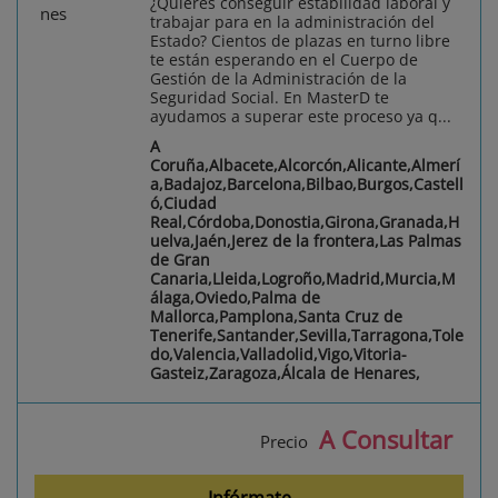
¿Quieres conseguir estabilidad laboral y
trabajar para en la administración del
Estado? Cientos de plazas en turno libre
te están esperando en el Cuerpo de
Gestión de la Administración de la
Seguridad Social. En MasterD te
ayudamos a superar este proceso ya q...
A
Coruña,Albacete,Alcorcón,Alicante,Almerí
a,Badajoz,Barcelona,Bilbao,Burgos,Castell
ó,Ciudad
Real,Córdoba,Donostia,Girona,Granada,H
uelva,Jaén,Jerez de la frontera,Las Palmas
de Gran
Canaria,Lleida,Logroño,Madrid,Murcia,M
álaga,Oviedo,Palma de
Mallorca,Pamplona,Santa Cruz de
Tenerife,Santander,Sevilla,Tarragona,Tole
do,Valencia,Valladolid,Vigo,Vitoria-
Gasteiz,Zaragoza,Álcala de Henares,
A Consultar
Precio
Infórmate