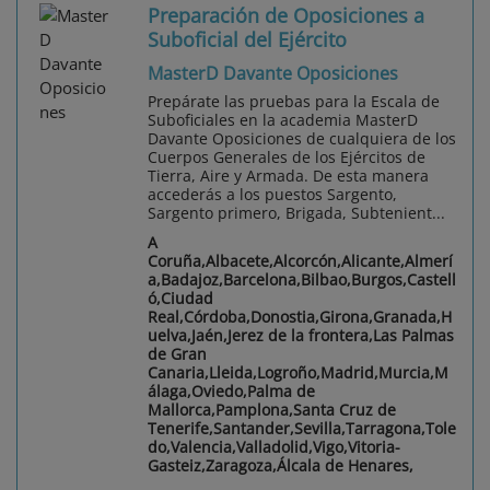
Preparación de Oposiciones a
Suboficial del Ejército
MasterD Davante Oposiciones
Prepárate las pruebas para la Escala de
Suboficiales en la academia MasterD
Davante Oposiciones de cualquiera de los
Cuerpos Generales de los Ejércitos de
Tierra, Aire y Armada. De esta manera
accederás a los puestos Sargento,
Sargento primero, Brigada, Subtenient...
A
Coruña,Albacete,Alcorcón,Alicante,Almerí
a,Badajoz,Barcelona,Bilbao,Burgos,Castell
ó,Ciudad
Real,Córdoba,Donostia,Girona,Granada,H
uelva,Jaén,Jerez de la frontera,Las Palmas
de Gran
Canaria,Lleida,Logroño,Madrid,Murcia,M
álaga,Oviedo,Palma de
Mallorca,Pamplona,Santa Cruz de
Tenerife,Santander,Sevilla,Tarragona,Tole
do,Valencia,Valladolid,Vigo,Vitoria-
Gasteiz,Zaragoza,Álcala de Henares,