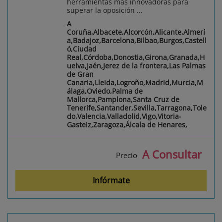
herramientas más innovadoras para
superar la oposición ...
A
Coruña,Albacete,Alcorcón,Alicante,Almerí
a,Badajoz,Barcelona,Bilbao,Burgos,Castell
ó,Ciudad
Real,Córdoba,Donostia,Girona,Granada,H
uelva,Jaén,Jerez de la frontera,Las Palmas
de Gran
Canaria,Lleida,Logroño,Madrid,Murcia,M
álaga,Oviedo,Palma de
Mallorca,Pamplona,Santa Cruz de
Tenerife,Santander,Sevilla,Tarragona,Tole
do,Valencia,Valladolid,Vigo,Vitoria-
Gasteiz,Zaragoza,Álcala de Henares,
A Consultar
Precio
Infórmate