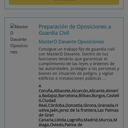
Preparación de Oposiciones a
Guardia Civil
MasterD Davante Oposiciones
Consigue un trabajo fijo de guardia civil
con MasterD Davante. Dentro de tus
funciones tendrás que garantizar el
cumplimiento de las leyes y órdenes de
las autoridades, proteger a las personas y
bienes en situación de peligro, y vigilar
edificios e instalaciones públicas ...
A
Coruña,Albacete,Alcorcón,Alicante,Almerí
a,Badajoz,Barcelona,Bilbao,Burgos,Castell
ó,Ciudad
Real,Córdoba,Donostia,Girona,Granada,H
uelva,Jaén,Jerez de la frontera,Las Palmas
de Gran
Canaria,Lleida,Logroño,Madrid,Murcia,M
álaga,Oviedo,Palma de