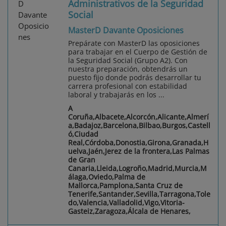
Administrativos de la Seguridad
Social
MasterD Davante Oposiciones
Prepárate con MasterD las oposiciones
para trabajar en el Cuerpo de Gestión de
la Seguridad Social (Grupo A2). Con
nuestra preparación, obtendrás un
puesto fijo donde podrás desarrollar tu
carrera profesional con estabilidad
laboral y trabajarás en los ...
A
Coruña,Albacete,Alcorcón,Alicante,Almerí
a,Badajoz,Barcelona,Bilbao,Burgos,Castell
ó,Ciudad
Real,Córdoba,Donostia,Girona,Granada,H
uelva,Jaén,Jerez de la frontera,Las Palmas
de Gran
Canaria,Lleida,Logroño,Madrid,Murcia,M
álaga,Oviedo,Palma de
Mallorca,Pamplona,Santa Cruz de
Tenerife,Santander,Sevilla,Tarragona,Tole
do,Valencia,Valladolid,Vigo,Vitoria-
Gasteiz,Zaragoza,Álcala de Henares,