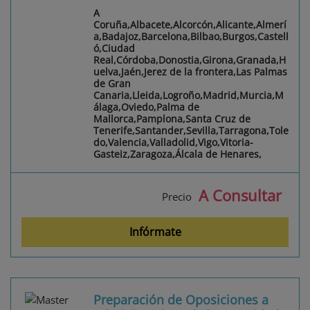
A
Coruña,Albacete,Alcorcón,Alicante,Almerí
a,Badajoz,Barcelona,Bilbao,Burgos,Castell
ó,Ciudad
Real,Córdoba,Donostia,Girona,Granada,H
uelva,Jaén,Jerez de la frontera,Las Palmas
de Gran
Canaria,Lleida,Logroño,Madrid,Murcia,M
álaga,Oviedo,Palma de
Mallorca,Pamplona,Santa Cruz de
Tenerife,Santander,Sevilla,Tarragona,Tole
do,Valencia,Valladolid,Vigo,Vitoria-
Gasteiz,Zaragoza,Álcala de Henares,
A Consultar
Precio
Infórmate
Preparación de Oposiciones a