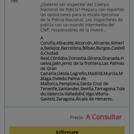
¿Quieres ser inspector del Cuerpo
Nacional de Policía? Prepara con expertos
las oposiciones para la escala ejecutiva
de la Policía Nacional. Los inspectores de
policía son un mando intermedio del
CNP, responsables de la investi...
A
Coruña,Albacete,Alcorcón,Alicante,Almerí
a,Badajoz,Barcelona,Bilbao,Burgos,Castell
ó,Ciudad
Real,Córdoba,Donostia,Girona,Granada,H
uelva,Jaén,Jerez de la frontera,Las Palmas
de Gran
Canaria,Lleida,Logroño,Madrid,Murcia,M
álaga,Oviedo,Palma de
Mallorca,Pamplona,Santa Cruz de
Tenerife,Santander,Sevilla,Tarragona,Tole
do,Valencia,Valladolid,Vigo,Vitoria-
Gasteiz,Zaragoza,Álcala de Henares,
A Consultar
Precio
Infórmate