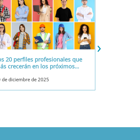
›
os 20 perfiles profesionales que
ás crecerán en los próximos
…
Las soft sk
 de diciembre de 2025
las empres
16 de diciemb