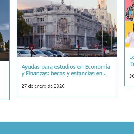
L
m
Ayudas para estudios en Economía
y Finanzas: becas y estancias en
…
30
27 de enero de 2026