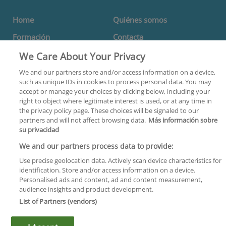
Home
Quiénes somos
Formación
Contacta
Centros
We Care About Your Privacy
Orientación
We and our partners store and/or access information on a device,
such as unique IDs in cookies to process personal data. You may
Aviso Legal
accept or manage your choices by clicking below, including your
right to object where legitimate interest is used, or at any time in
Política de Privacidad
the privacy policy page. These choices will be signaled to our
partners and will not affect browsing data.
Más información sobre
Política de Cookies
su privacidad
We and our partners process data to provide:
¡Síguenos!
Use precise geolocation data. Actively scan device characteristics for
identification. Store and/or access information on a device.
Personalised ads and content, ad and content measurement,
audience insights and product development.
List of Partners (vendors)