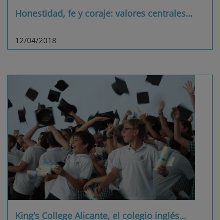
Honestidad, fe y coraje: valores centrales
…
12/04/2018
King’s College Alicante, el colegio inglés
…