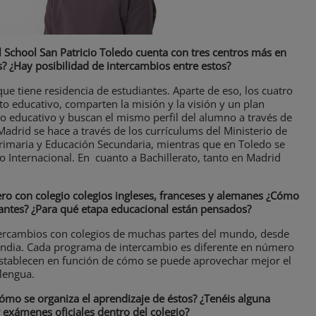
l School San Patricio Toledo cuenta con tres centros más en
s? ¿Hay posibilidad de intercambios entre estos?
ue tiene residencia de estudiantes. Aparte de eso, los cuatro
to educativo, comparten la misión y la visión y un plan
o educativo y buscan el mismo perfil del alumno a través de
Madrid se hace a través de los currículums del Ministerio de
Primaria y Educación Secundaria, mientras que en Toledo se
ato Internacional. En cuanto a Bachillerato, tanto en Madrid
ero con colegio colegios ingleses, franceses y alemanes ¿Cómo
iantes? ¿Para qué etapa educacional están pensados?
ntercambios con colegios de muchas partes del mundo, desde
nlandia. Cada programa de intercambio es diferente en número
establecen en función de cómo se puede aprovechar mejor el
 lengua.
ómo se organiza el aprendizaje de éstos? ¿Tenéis alguna
r exámenes oficiales dentro del colegio?