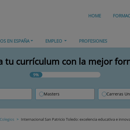
HOME
FORMA
IOS EN ESPAÑA
EMPLEO
PROFESIONES
 tu currículum con la mejor fo
9%
Masters
Carreras Un
Colegios
Internacional San Patricio Toledo: excelencia educativa e innov