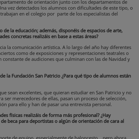
 departamento de orientación junto con los departamentos de
Una vez detectados los alumnos con dificultades de este tipo, o
trabajan en el colegio por parte de los especialistas del
o de la educación; además, disponéis de espacios de arte,
ades concretas realizáis en base a estas áreas?
ia la comunicación artística. A lo largo del año hay diferentes
iertos como de exposiciones y representaciones teatrales o
n constante de audiciones que culminan con las de Navidad y
de la Fundación San Patricio ¿Para qué tipo de alumnos están
ue sean excelentes, que quieran estudiar en San Patricio y no
 ser merecedores de ellas, pasan un proceso de selección,
ión para ello y han de pasar una entrevista personal.
des físicas realizáis de forma más profesional? ¿Hay
o de beca para deportistas o algún de orientación de cara al
porte de equipo, especialmente de baloncesto… pero ahora