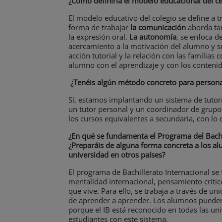
¿Cómo definiría el modelo educacional del c
El modelo educativo del colegio se define a t
forma de trabajar
la comunicación
aborda ta
la expresión oral.
La autonomía
, se enfoca d
acercamiento a la motivación del alumno y s
acción tutorial y la relación con las familias 
alumno con el aprendizaje y con los contenid
¿Tenéis algún método concreto para personali
Sí, estamos implantando un sistema de tutorí
un tutor personal y un coordinador de grupo.
los cursos equivalentes a secundaria, con lo 
¿En qué se fundamenta el Programa del Bachil
¿Preparáis de alguna forma concreta a los al
universidad en otros países?
El programa de Bachillerato Internacional s
mentalidad internacional, pensamiento crític
que vive. Para ello, se trabaja a través de u
de aprender a aprender. Los alumnos pueden 
porque el IB está reconocido en todas las un
estudiantes con este sistema.