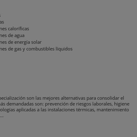
s
as
es caloríficas
nes de agua
nes de energía solar
nes de gas y combustibles líquidos
ecialización son las mejores alternativas para consolidar el
 más demandadas son: prevención de riesgos laborales, higiene
cnologías aplicadas a las instalaciones térmicas, mantenimiento
r…