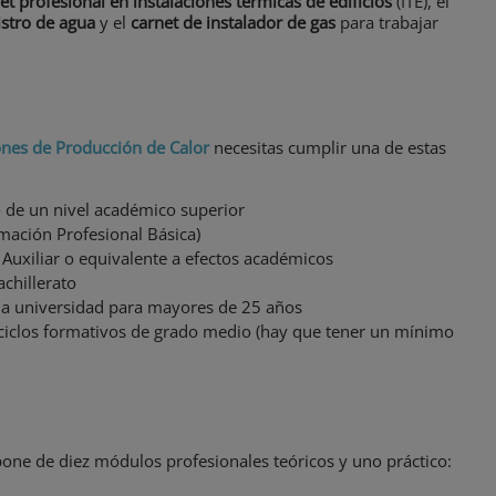
et profesional en instalaciones térmicas de edificios
(ITE), el
istro de agua
y el
carnet de instalador de gas
para trabajar
ones de Producción de Calor
necesitas cumplir una de estas
o de un nivel académico superior
rmación Profesional Básica)
 Auxiliar o equivalente a efectos académicos
chillerato
la universidad para mayores de 25 años
ciclos formativos de grado medio (hay que tener un mínimo
mpone de diez módulos profesionales teóricos y uno práctico: