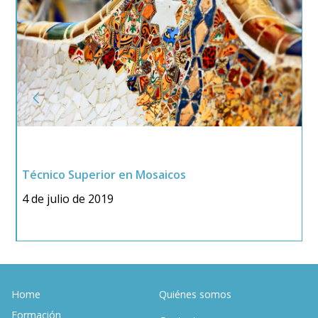
Técnico Superior en Mosaicos
T
4 de julio de 2019
2
Home
Quiénes somos
Formación