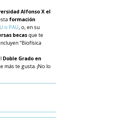
ersidad Alfonso X el
esta
formación
AU o PAU
, o, en su
ersas becas
que te
incluyen “Biofísica
el
Doble Grado en
ue más te gusta. ¡No lo