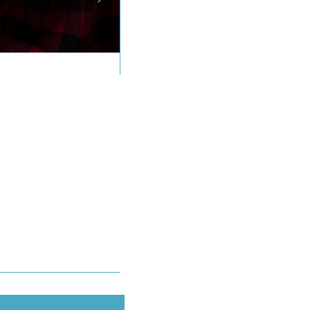
Método Ikigai para elegir tu carre
5 de diciembre de 2024