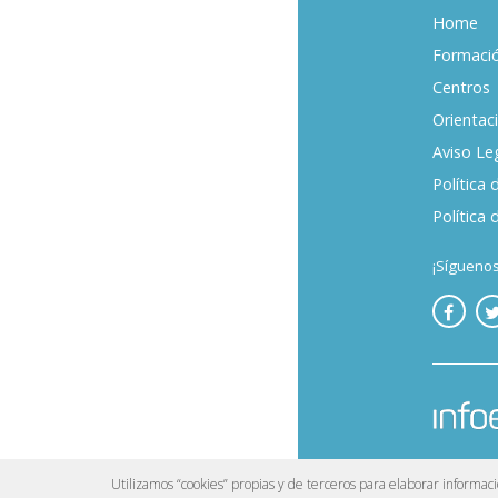
Home
Formaci
Centros
Orientac
Aviso Le
Política 
Política 
¡Síguenos
©
Infoemp
Utilizamos “cookies” propias y de terceros para elaborar informaci