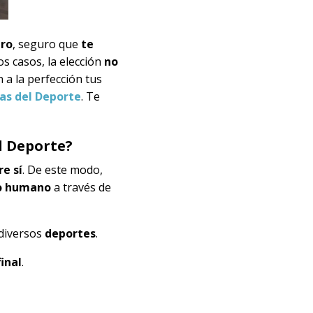
uro
, seguro que
te
os casos, la elección
no
a la perfección tus
ias del Deporte
. Te
el Deporte?
e sí
. De este modo,
po humano
a través de
diversos
deportes
.
inal
.