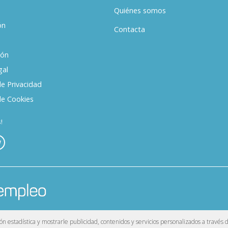
Quiénes somos
ón
Contacta
ión
gal
de Privacidad
de Cookies
!
. Reservados todos los derechos.
leo
ón estadística y mostrarle publicidad, contenidos y servicios personalizados a través 