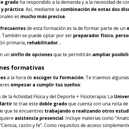
le grado
ha respondido a la demanda y a la necesidad de co
 y práctico
. Así, mediante la
combinación de estas dos disc
ionales es
mucho más precisa
.
 frecuentes
de esta formación es la de formar parte de un
. También se puede optar por ser
preparador físico
,
person
ión primaria,
rehabilitador
…
on un
sinfín de opciones
que te permitirán
ampliar posibil
ones formativas
nes
a la hora de
escoger tu formación
. Te traemos algunas
ieres
empezar a cumplir tus sueños
:
de la Actividad Física y del Deporte + Fisioterapia
: La
Univer
Mártir
te trae este
doble grado
que cuenta con una nota de 
de que te encuentres
trabajando o realizando otros estud
equiere
asistencia presencial
. Incluye materias como “Ana
“Ciencia, razón y fe”. Como requisitos de acceso simplemente