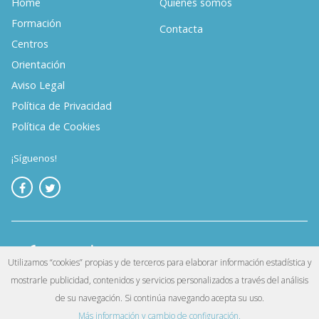
Home
Quiénes somos
Formación
Contacta
Centros
Orientación
Aviso Legal
Política de Privacidad
Política de Cookies
¡Síguenos!
Utilizamos “cookies” propias y de terceros para elaborar información estadística y
mostrarle publicidad, contenidos y servicios personalizados a través del análisis
©
. Reservados todos los derechos.
Infoempleo
de su navegación. Si continúa navegando acepta su uso.
Más información y cambio de configuración.