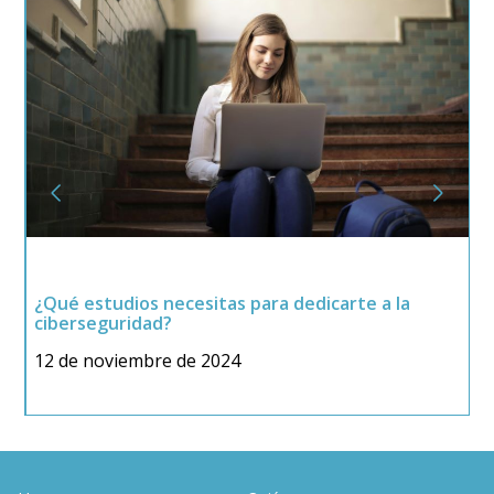
¿Qué estudios necesitas para dedicarte a la
¿
ciberseguridad?
C
12 de noviembre de 2024
2