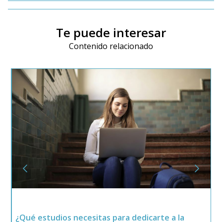
Te puede interesar
Contenido relacionado
¿Qué estudios necesitas para dedicarte a la
¿