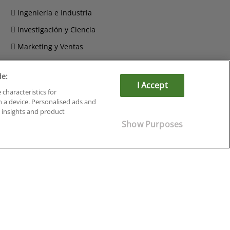
Ingeniería e Industria
Investigación y Ciencia
Marketing y Ventas
Recursos Humanos
de:
Salud y Sociosanitario
I Accept
 characteristics for
n a device. Personalised ads and
insights and product
Show Purposes
Cursos en Soria
Cursos en Tarragona
Cursos en Tenerife
Cursos en Toledo
Cursos en Valencia
Cursos en Valladolid
Cursos en Zaragoza
Cursos en Ávila