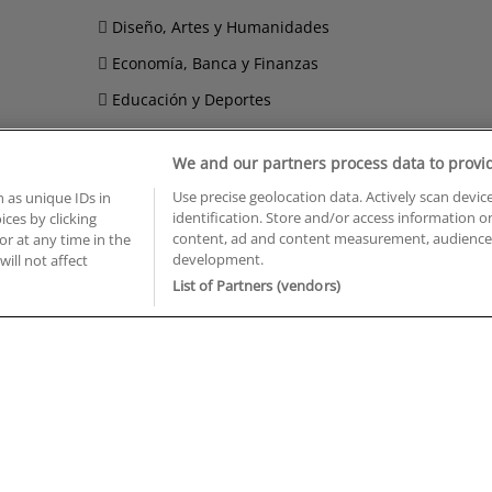
Diseño, Artes y Humanidades
Economía, Banca y Finanzas
Educación y Deportes
Hostelería, Turismo y Ocio
We and our partners process data to provi
Imagen Personal
Use precise geolocation data. Actively scan device
 as unique IDs in
Informática y Telecomunicaciones
identification. Store and/or access information o
ces by clicking
content, ad and content measurement, audience 
or at any time in the
development.
will not affect
BUSCA TUS CURSOS EN TU PROVINCIA
List of Partners (vendors)
 en Castellón
Cursos en La Rioja
 en Ciudad Real
Cursos en Las Palmas
 en Cáceres
Cursos en León
 en Cádiz
Cursos en Lleida
 en Córdoba
Cursos en Madrid
 en Gipuzkoa
Cursos en Murcia
 en Girona
Cursos en Málaga
 en Granada
Cursos en Navarra