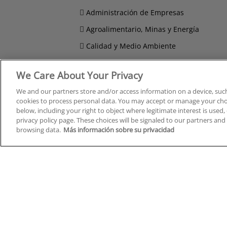
Administración de Empresas
Agroalimentario, Minas y Energía
Calidad y Medio Ambiente
Compras, Logística y Transporte
We Care About Your Privacy
Comunicación, Imagen y Sonido
We and our partners store and/or access information on a device, such
Derecho y Seguridad
cookies to process personal data. You may accept or manage your choi
below, including your right to object where legitimate interest is used, 
privacy policy page. These choices will be signaled to our partners and 
browsing data.
Más información sobre su privacidad
Cursos en A Coruña
Cursos
Cursos en Albacete
Cursos
Cursos en Alicante
Cursos
Cursos en Almería
Cursos
Cursos en Araba/Álava
Cursos
Cursos en Asturias
Cursos
Cursos en Badajoz
Cursos
Cursos en Barcelona
Cursos