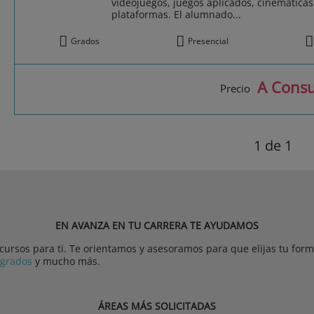
videojuegos, juegos aplicados, cinemáticas 
plataformas. El alumnado...
Grados
Presencial
A Consu
Precio
1
de 1
EN AVANZA EN TU CARRERA TE AYUDAMOS
rsos para ti. Te orientamos y asesoramos para que elijas tu forma
tgrados
y mucho más.
ÁREAS MÁS SOLICITADAS