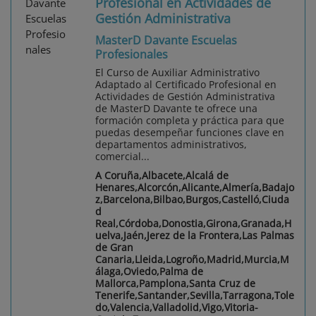
Profesional en Actividades de
Gestión Administrativa
MasterD Davante Escuelas
Profesionales
El Curso de Auxiliar Administrativo
Adaptado al Certificado Profesional en
Actividades de Gestión Administrativa
de MasterD Davante te ofrece una
formación completa y práctica para que
puedas desempeñar funciones clave en
departamentos administrativos,
comercial...
A Coruña,Albacete,Alcalá de
Henares,Alcorcón,Alicante,Almería,Badajo
z,Barcelona,Bilbao,Burgos,Castelló,Ciuda
d
Real,Córdoba,Donostia,Girona,Granada,H
uelva,Jaén,Jerez de la Frontera,Las Palmas
de Gran
Canaria,Lleida,Logroño,Madrid,Murcia,M
álaga,Oviedo,Palma de
Mallorca,Pamplona,Santa Cruz de
Tenerife,Santander,Sevilla,Tarragona,Tole
do,Valencia,Valladolid,Vigo,Vitoria-