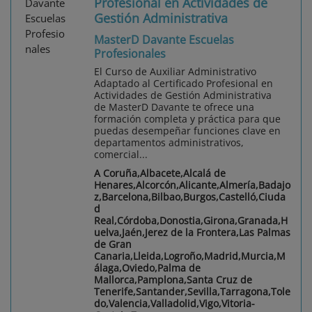
Profesional en Actividades de
Gestión Administrativa
MasterD Davante Escuelas
Profesionales
El Curso de Auxiliar Administrativo
Adaptado al Certificado Profesional en
Actividades de Gestión Administrativa
de MasterD Davante te ofrece una
formación completa y práctica para que
puedas desempeñar funciones clave en
departamentos administrativos,
comercial...
A Coruña,Albacete,Alcalá de
Henares,Alcorcón,Alicante,Almería,Badajo
z,Barcelona,Bilbao,Burgos,Castelló,Ciuda
d
Real,Córdoba,Donostia,Girona,Granada,H
uelva,Jaén,Jerez de la Frontera,Las Palmas
de Gran
Canaria,Lleida,Logroño,Madrid,Murcia,M
álaga,Oviedo,Palma de
Mallorca,Pamplona,Santa Cruz de
Tenerife,Santander,Sevilla,Tarragona,Tole
do,Valencia,Valladolid,Vigo,Vitoria-