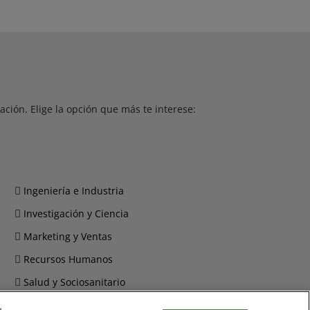
ción. Elige la opción que más te interese:
Ingeniería e Industria
Investigación y Ciencia
Marketing y Ventas
Recursos Humanos
Salud y Sociosanitario