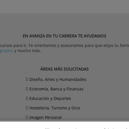
EN AVANZA EN TU CARRERA TE AYUDAMOS
rsos para ti. Te orientamos y asesoramos para que elijas tu forma
tgrados
y mucho más.
ÁREAS MÁS SOLICITADAS
Diseño, Artes y Humanidades
Economía, Banca y Finanzas
Educación y Deportes
Hostelería, Turismo y Ocio
Imagen Personal
Informática y Telecomunicaciones