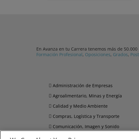
En Avanza en tu Carrera tenemos más de 50.000 cu
Formación Profesional
,
Oposiciones
,
Grados
,
Pos
Administración de Empresas
Agroalimentario, Minas y Energía
Calidad y Medio Ambiente
Compras, Logística y Transporte
Comunicación, Imagen y Sonido
Derecho y Seguridad