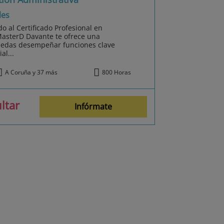
les
o al Certificado Profesional en
MasterD Davante te ofrece una
uedas desempeñar funciones clave
al...
A Coruña y 37 más
800 Horas
ltar
Infórmate