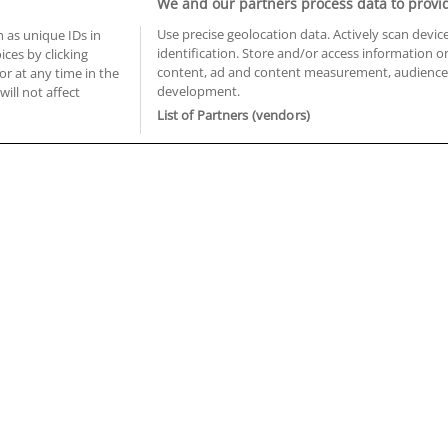
We and our partners process data to provi
Use precise geolocation data. Actively scan device
 as unique IDs in
identification. Store and/or access information o
ces by clicking
BUSCA TUS CURSOS EN TU PROVINCIA
content, ad and content measurement, audience 
or at any time in the
development.
 en Castellón
Cursos en La Rioja
will not affect
 en Ciudad Real
Cursos en Las Palmas
List of Partners (vendors)
 en Cáceres
Cursos en León
 en Cádiz
Cursos en Lleida
 en Córdoba
Cursos en Madrid
 en Gipuzkoa
Cursos en Murcia
 en Girona
Cursos en Málaga
 en Granada
Cursos en Navarra
 en Huelva
Cursos en Pontevedra
 en Illes Balears
Cursos en Salamanca
 en Jaén
Cursos en Sevilla
uiénes somos
Aviso Legal