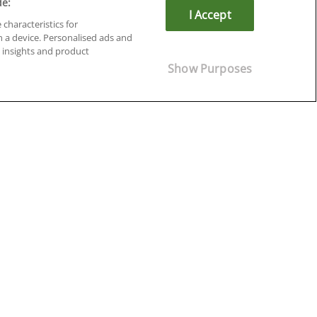
de:
I Accept
 characteristics for
n a device. Personalised ads and
insights and product
Cursos en Soria
Show Purposes
Cursos en Tarragona
Cursos en Tenerife
Cursos en Toledo
Cursos en Valencia
Cursos en Valladolid
Cursos en Zaragoza
Cursos en Ávila
¡Síguenos!