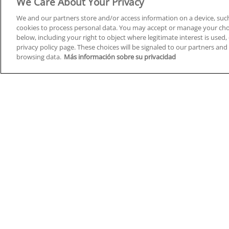
We Care About Your Privacy
We and our partners store and/or access information on a device, such
cookies to process personal data. You may accept or manage your choi
below, including your right to object where legitimate interest is used, 
Cursos en A Coruña
Cursos
privacy policy page. These choices will be signaled to our partners and 
browsing data.
Más información sobre su privacidad
Cursos en Albacete
Cursos
Cursos en Alicante
Cursos
Cursos en Almería
Cursos
Cursos en Araba/Álava
Cursos
Cursos en Asturias
Cursos
Cursos en Badajoz
Cursos
Cursos en Barcelona
Cursos
Cursos en Bizkaia
Cursos
Cursos en Burgos
Cursos
Cursos en Cantabria
Cursos
Home
Q