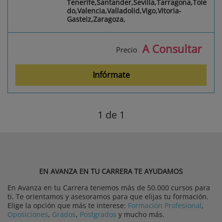
Tenerife,Santander,Sevilla,Tarragona,Tole
do,Valencia,Valladolid,Vigo,Vitoria-
Gasteiz,Zaragoza,
A Consultar
Precio
Infórmate
1
de 1
EN AVANZA EN TU CARRERA TE AYUDAMOS
En Avanza en tu Carrera tenemos más de 50.000 cursos para
ti. Te orientamos y asesoramos para que elijas tu formación.
Elige la opción que más te interese:
Formación Profesional
,
Oposiciones
,
Grados
,
Postgrados
y mucho más.