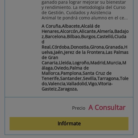
ganado para lograr mejorar su bienestar
y rendimiento. La metodología del Curso
de Gestión, Cuidados y Asistencia
Animal te pondrá como alumno en el ce...
A Coruña,Albacete,Alcalá de
Henares,Alcorcón,Alicante,Almería,Badajo
z,Barcelona,Bilbao,Burgos,Castelló,Ciuda
d
Real,Córdoba,Donostia,Girona,Granada,H
uelva,Jaén,Jerez de la Frontera,Las Palmas
de Gran
Canaria,Lleida,Logroño,Madrid,Murcia,M
álaga,Oviedo,Palma de
Mallorca,Pamplona,Santa Cruz de
Tenerife,Santander,Sevilla,Tarragona,Tole
do,Valencia,Valladolid,Vigo,Vitoria-
Gasteiz,Zaragoza,
A Consultar
Precio
Infórmate