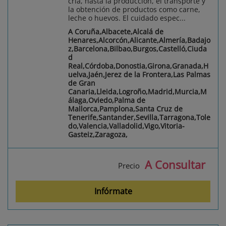
cría, hasta la producción, el transporte y
la obtención de productos como carne,
leche o huevos. El cuidado espec...
A Coruña,Albacete,Alcalá de
Henares,Alcorcón,Alicante,Almería,Badajo
z,Barcelona,Bilbao,Burgos,Castelló,Ciuda
d
Real,Córdoba,Donostia,Girona,Granada,H
uelva,Jaén,Jerez de la Frontera,Las Palmas
de Gran
Canaria,Lleida,Logroño,Madrid,Murcia,M
álaga,Oviedo,Palma de
Mallorca,Pamplona,Santa Cruz de
Tenerife,Santander,Sevilla,Tarragona,Tole
do,Valencia,Valladolid,Vigo,Vitoria-
Gasteiz,Zaragoza,
A Consultar
Precio
Infórmate