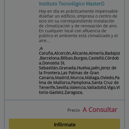
Instituto Tecnológico MasterD
Hoy en día es prácticamente impensable
diseñar un edificio, empresa o centro de
ocio sin su correspondiente instalación
de climatización y de renovación de aire.
En cualquier local con afluencia de
público el ambiente está climatizado y el
aire...
,A
Coruña,Alcorcón,Alicante,Almería,Badajoz
,Barcelona,Bilbao,Burgos,Castelló,Córdob
a,Donostia St.
Sebastián,Granada,Huelva,Jaén,Jerez de
la Frontera,Las Palmas de Gran
Canaria,Madrid,Murcia,Málaga,Oviedo,Pa
lma de Mallorca,Pamplona,Santa Cruz de
Tenerife,Sevilla,Valencia,Valladolid,Vigo,Vi
toria-Gasteiz,Zaragoza,
A Consultar
Precio
Infórmate