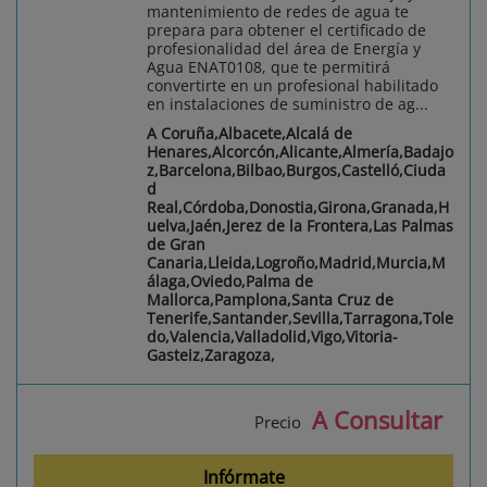
mantenimiento de redes de agua te
prepara para obtener el certificado de
profesionalidad del área de Energía y
Agua ENAT0108, que te permitirá
convertirte en un profesional habilitado
en instalaciones de suministro de ag...
A Coruña,Albacete,Alcalá de
Henares,Alcorcón,Alicante,Almería,Badajo
z,Barcelona,Bilbao,Burgos,Castelló,Ciuda
d
Real,Córdoba,Donostia,Girona,Granada,H
uelva,Jaén,Jerez de la Frontera,Las Palmas
de Gran
Canaria,Lleida,Logroño,Madrid,Murcia,M
álaga,Oviedo,Palma de
Mallorca,Pamplona,Santa Cruz de
Tenerife,Santander,Sevilla,Tarragona,Tole
do,Valencia,Valladolid,Vigo,Vitoria-
Gasteiz,Zaragoza,
A Consultar
Precio
Infórmate