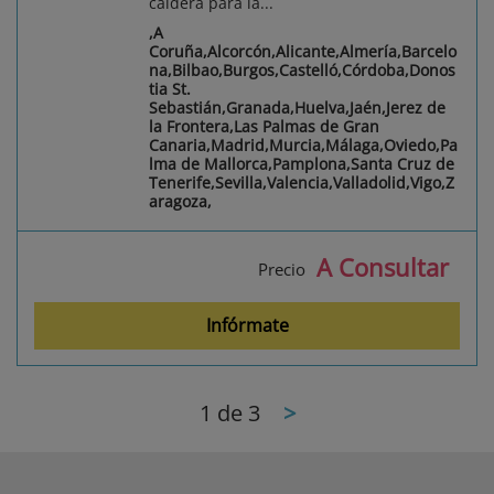
caldera para la...
,A
Coruña,Alcorcón,Alicante,Almería,Barcelo
na,Bilbao,Burgos,Castelló,Córdoba,Donos
tia St.
Sebastián,Granada,Huelva,Jaén,Jerez de
la Frontera,Las Palmas de Gran
Canaria,Madrid,Murcia,Málaga,Oviedo,Pa
lma de Mallorca,Pamplona,Santa Cruz de
Tenerife,Sevilla,Valencia,Valladolid,Vigo,Z
aragoza,
A Consultar
Precio
Infórmate
1
de 3
>