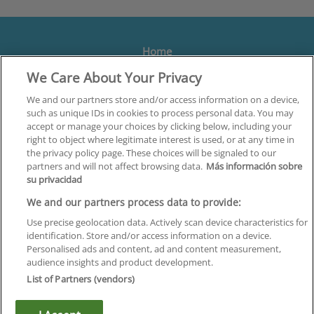
Home
We Care About Your Privacy
Formación
Centros
We and our partners store and/or access information on a device,
such as unique IDs in cookies to process personal data. You may
Orientación
accept or manage your choices by clicking below, including your
right to object where legitimate interest is used, or at any time in
Quiénes somos
the privacy policy page. These choices will be signaled to our
partners and will not affect browsing data.
Más información sobre
Contacta
su privacidad
Aviso Legal
We and our partners process data to provide:
Política de Privacidad
Use precise geolocation data. Actively scan device characteristics for
identification. Store and/or access information on a device.
Política de Cookies
Personalised ads and content, ad and content measurement,
audience insights and product development.
Canal Ético
List of Partners (vendors)
¡Síguenos!