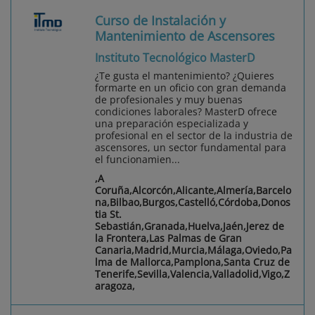
Curso de Instalación y
Mantenimiento de Ascensores
Instituto Tecnológico MasterD
¿Te gusta el mantenimiento? ¿Quieres
formarte en un oficio con gran demanda
de profesionales y muy buenas
condiciones laborales? MasterD ofrece
una preparación especializada y
profesional en el sector de la industria de
ascensores, un sector fundamental para
el funcionamien...
,A
Coruña,Alcorcón,Alicante,Almería,Barcelo
na,Bilbao,Burgos,Castelló,Córdoba,Donos
tia St.
Sebastián,Granada,Huelva,Jaén,Jerez de
la Frontera,Las Palmas de Gran
Canaria,Madrid,Murcia,Málaga,Oviedo,Pa
lma de Mallorca,Pamplona,Santa Cruz de
Tenerife,Sevilla,Valencia,Valladolid,Vigo,Z
aragoza,