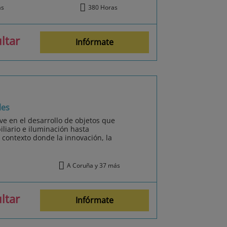
ás
380 Horas
ltar
Infórmate
les
ve en el desarrollo de objetos que
iliario e iluminación hasta
 contexto donde la innovación, la
A Coruña y 37 más
ltar
Infórmate