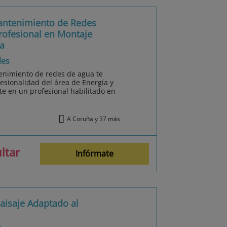
antenimiento de Redes
rofesional en Montaje
a
les
enimiento de redes de agua te
fesionalidad del área de Energía y
te en un profesional habilitado en
A Coruña y 37 más
ltar
Infórmate
Paisaje Adaptado al