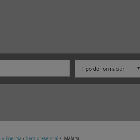
 y Energía
/
Semipresencial
/ Málaga