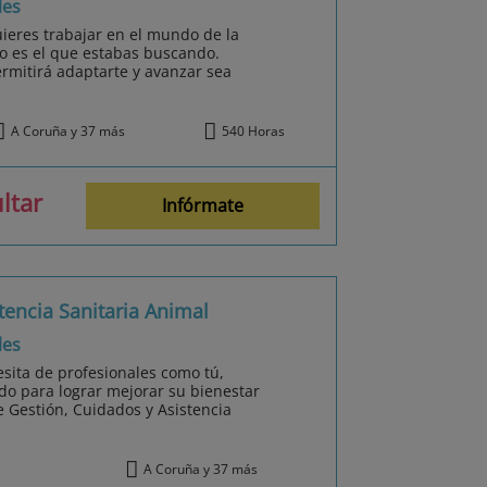
les
quieres trabajar en el mundo de la
mo es el que estabas buscando.
rmitirá adaptarte y avanzar sea
A Coruña y 37 más
540 Horas
ltar
Infórmate
tencia Sanitaria Animal
les
sita de profesionales como tú,
do para lograr mejorar su bienestar
 Gestión, Cuidados y Asistencia
A Coruña y 37 más