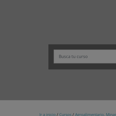
Ir a inicio
/
Cursos
/
Agroalimentario, Minas