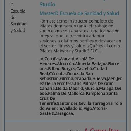
Studio
MasterD Escuela de Sanidad y Salud
Fórmate como instructor completo de
Pilates dominando tanto el trabajo en
suelo como con aparatos. Una formación
integral que te permitirá adaptar
sesiones a distintos perfiles y destacar en
el sector fitness y salud. ¿Qué es el curso
Pilates Matwork y Studio? El C...
,A Coruña,Alacant,Alcalá De
Henares,Alcorcón,Almería,Badajoz,Barcel
ona,Bilbao,Burgos,Castelló,Ciudad
Real,Córdoba,Donostia-San
Sebastian,Girona,Granada,Huelva,Jaén,Jer
ez De La Frontera,Las Palmas De Gran
Canaria,Lleida,Madrid,Murcia,Málaga,Ovi
edo,Palma De Mallorca,Pamplona,Santa
Cruz De
Tenerife,Santander,Sevilla,Tarragona,Tole
do,Valencia,Valladolid,Vigo,Vitoria-
Gasteiz,Zaragoza,
A Consultar