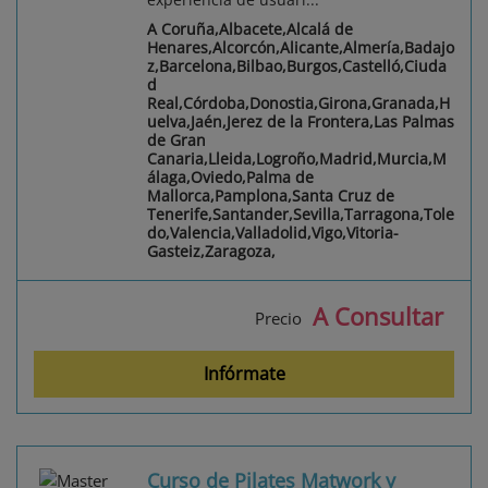
A Coruña,Albacete,Alcalá de
Henares,Alcorcón,Alicante,Almería,Badajo
z,Barcelona,Bilbao,Burgos,Castelló,Ciuda
d
Real,Córdoba,Donostia,Girona,Granada,H
uelva,Jaén,Jerez de la Frontera,Las Palmas
de Gran
Canaria,Lleida,Logroño,Madrid,Murcia,M
álaga,Oviedo,Palma de
Mallorca,Pamplona,Santa Cruz de
Tenerife,Santander,Sevilla,Tarragona,Tole
do,Valencia,Valladolid,Vigo,Vitoria-
Gasteiz,Zaragoza,
A Consultar
Precio
Infórmate
Curso de Pilates Matwork y