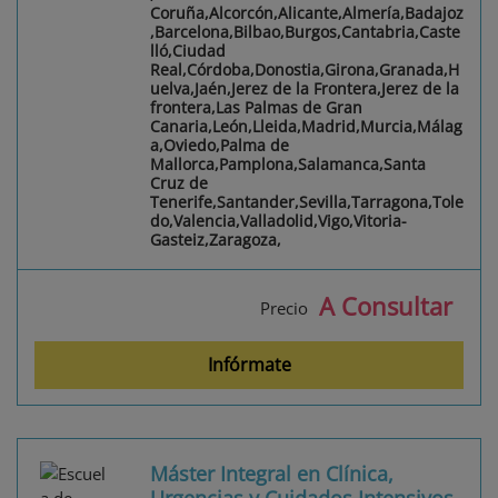
Coruña,Alcorcón,Alicante,Almería,Badajoz
,Barcelona,Bilbao,Burgos,Cantabria,Caste
lló,Ciudad
Real,Córdoba,Donostia,Girona,Granada,H
uelva,Jaén,Jerez de la Frontera,Jerez de la
frontera,Las Palmas de Gran
Canaria,León,Lleida,Madrid,Murcia,Málag
a,Oviedo,Palma de
Mallorca,Pamplona,Salamanca,Santa
Cruz de
Tenerife,Santander,Sevilla,Tarragona,Tole
do,Valencia,Valladolid,Vigo,Vitoria-
Gasteiz,Zaragoza,
A Consultar
Precio
Infórmate
Máster Integral en Clínica,
Urgencias y Cuidados Intensivos