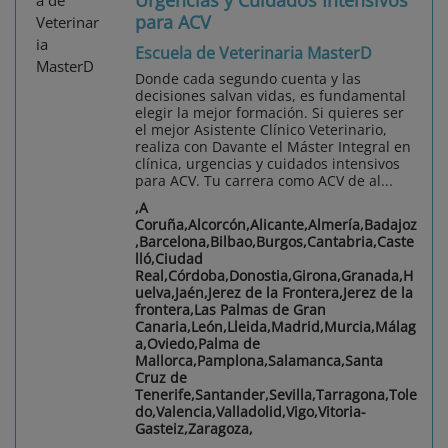
para ACV
Escuela de Veterinaria MasterD
Donde cada segundo cuenta y las
decisiones salvan vidas, es fundamental
elegir la mejor formación. Si quieres ser
el mejor Asistente Clínico Veterinario,
realiza con Davante el Máster Integral en
clínica, urgencias y cuidados intensivos
para ACV. Tu carrera como ACV de al...
,A
Coruña,Alcorcón,Alicante,Almería,Badajoz
,Barcelona,Bilbao,Burgos,Cantabria,Caste
lló,Ciudad
Real,Córdoba,Donostia,Girona,Granada,H
uelva,Jaén,Jerez de la Frontera,Jerez de la
frontera,Las Palmas de Gran
Canaria,León,Lleida,Madrid,Murcia,Málag
a,Oviedo,Palma de
Mallorca,Pamplona,Salamanca,Santa
Cruz de
Tenerife,Santander,Sevilla,Tarragona,Tole
do,Valencia,Valladolid,Vigo,Vitoria-
Gasteiz,Zaragoza,