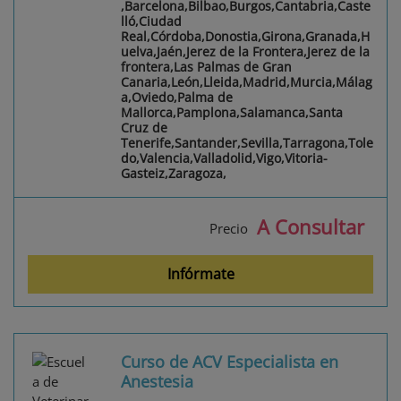
,Barcelona,Bilbao,Burgos,Cantabria,Caste
lló,Ciudad
Real,Córdoba,Donostia,Girona,Granada,H
uelva,Jaén,Jerez de la Frontera,Jerez de la
frontera,Las Palmas de Gran
Canaria,León,Lleida,Madrid,Murcia,Málag
a,Oviedo,Palma de
Mallorca,Pamplona,Salamanca,Santa
Cruz de
Tenerife,Santander,Sevilla,Tarragona,Tole
do,Valencia,Valladolid,Vigo,Vitoria-
Gasteiz,Zaragoza,
A Consultar
Precio
Infórmate
Curso de ACV Especialista en
Anestesia