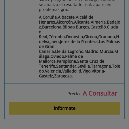
se analiza el resultado real, aparecen
problemas gra...
A Coruña,Albacete,Alcalá de
Henares,Alcorcón,Alicante,Almería,Badajo
z,Barcelona,Bilbao,Burgos,Castelló,Ciuda
d
Real,Córdoba,Donostia,Girona,Granada,H
uelva,Jaén,Jerez de la Frontera,Las Palmas
de Gran
Canaria,Lleida,Logroño,Madrid,Murcia,M
álaga,Oviedo,Palma de
Mallorca,Pamplona,Santa Cruz de
Tenerife,Santander,Sevilla,Tarragona,Tole
do,Valencia,Valladolid,Vigo,Vitoria-
Gasteiz,Zaragoza,
A Consultar
Precio
Infórmate