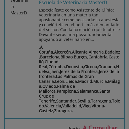
Escuela de Veterinaria MasterD
Especialízate como Asistente de Clínica
Veterinaria en una materia tan
apasionante como necesaria: la anestesia
y conviértete en el perfil más demandado
del sector. Con la formación que te ofrece
Davante serás una pieza fundamental
apoyando al veterinario en...
,A
Coruña,Alcorcón,Alicante,Almería,Badajoz
,Barcelona,Bilbao,Burgos,Cantabria,Caste
lló,Ciudad
Real,Córdoba,Donostia,Girona,Granada,H
uelva,Jaén,Jerez de la Frontera,Jerez de la
frontera,Las Palmas de Gran
Canaria,León,Lleida,Madrid,Murcia,Málag
a,Oviedo,Palma de
Mallorca,Pamplona,Salamanca,Santa
Cruz de
Tenerife,Santander,Sevilla,Tarragona,Tole
do,Valencia,Valladolid,Vigo,Vitoria-
Gasteiz,Zaragoza,
A Consultar
Precio