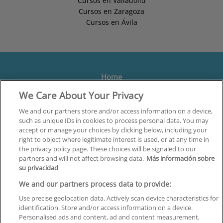
Cursos en Valladolid
Cursos en Zaragoza
Cursos en Ávila
Home
We Care About Your Privacy
Formación
Centros
We and our partners store and/or access information on a device,
such as unique IDs in cookies to process personal data. You may
Orientación
accept or manage your choices by clicking below, including your
right to object where legitimate interest is used, or at any time in
Quiénes somos
the privacy policy page. These choices will be signaled to our
partners and will not affect browsing data.
Más información sobre
Contacta
su privacidad
Aviso Legal
We and our partners process data to provide:
Política de Privacidad
Use precise geolocation data. Actively scan device characteristics for
identification. Store and/or access information on a device.
Política de Cookies
Personalised ads and content, ad and content measurement,