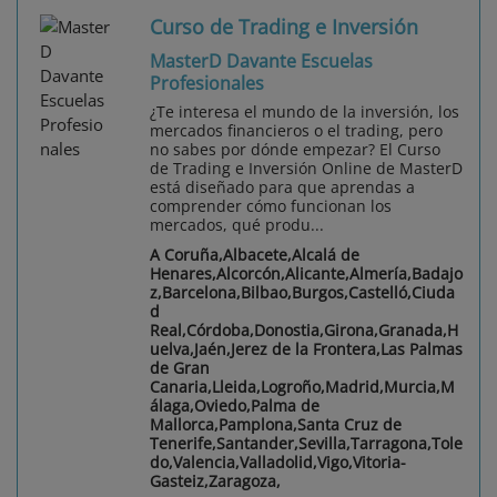
Curso de Trading e Inversión
MasterD Davante Escuelas
Profesionales
¿Te interesa el mundo de la inversión, los
mercados financieros o el trading, pero
no sabes por dónde empezar? El Curso
de Trading e Inversión Online de MasterD
está diseñado para que aprendas a
comprender cómo funcionan los
mercados, qué produ...
A Coruña,Albacete,Alcalá de
Henares,Alcorcón,Alicante,Almería,Badajo
z,Barcelona,Bilbao,Burgos,Castelló,Ciuda
d
Real,Córdoba,Donostia,Girona,Granada,H
uelva,Jaén,Jerez de la Frontera,Las Palmas
de Gran
Canaria,Lleida,Logroño,Madrid,Murcia,M
álaga,Oviedo,Palma de
Mallorca,Pamplona,Santa Cruz de
Tenerife,Santander,Sevilla,Tarragona,Tole
do,Valencia,Valladolid,Vigo,Vitoria-
Gasteiz,Zaragoza,