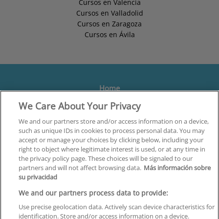
Cursos en Valencia
Cursos en Valladolid
Cursos en Zaragoza
Cursos en Ávila
Home
We Care About Your Privacy
Formación
Centros
We and our partners store and/or access information on a device,
such as unique IDs in cookies to process personal data. You may
Orientación
accept or manage your choices by clicking below, including your
right to object where legitimate interest is used, or at any time in
Quiénes somos
the privacy policy page. These choices will be signaled to our
partners and will not affect browsing data.
Más información sobre
Contacta
su privacidad
Aviso Legal
We and our partners process data to provide:
Política de Privacidad
Use precise geolocation data. Actively scan device characteristics for
identification. Store and/or access information on a device.