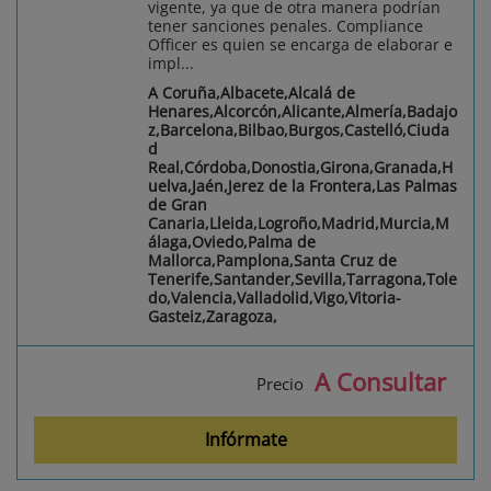
vigente, ya que de otra manera podrían
tener sanciones penales. Compliance
Officer es quien se encarga de elaborar e
impl...
A Coruña,Albacete,Alcalá de
Henares,Alcorcón,Alicante,Almería,Badajo
z,Barcelona,Bilbao,Burgos,Castelló,Ciuda
d
Real,Córdoba,Donostia,Girona,Granada,H
uelva,Jaén,Jerez de la Frontera,Las Palmas
de Gran
Canaria,Lleida,Logroño,Madrid,Murcia,M
álaga,Oviedo,Palma de
Mallorca,Pamplona,Santa Cruz de
Tenerife,Santander,Sevilla,Tarragona,Tole
do,Valencia,Valladolid,Vigo,Vitoria-
Gasteiz,Zaragoza,
A Consultar
Precio
Infórmate