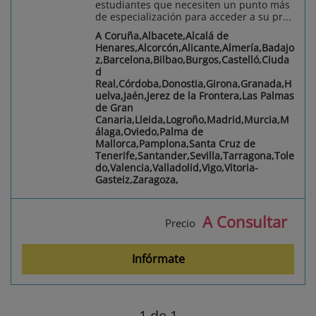
estudiantes que necesiten un punto más
de especialización para acceder a su pr...
A Coruña,Albacete,Alcalá de
Henares,Alcorcón,Alicante,Almería,Badajo
z,Barcelona,Bilbao,Burgos,Castelló,Ciuda
d
Real,Córdoba,Donostia,Girona,Granada,H
uelva,Jaén,Jerez de la Frontera,Las Palmas
de Gran
Canaria,Lleida,Logroño,Madrid,Murcia,M
álaga,Oviedo,Palma de
Mallorca,Pamplona,Santa Cruz de
Tenerife,Santander,Sevilla,Tarragona,Tole
do,Valencia,Valladolid,Vigo,Vitoria-
Gasteiz,Zaragoza,
A Consultar
Precio
Infórmate
1
de 1