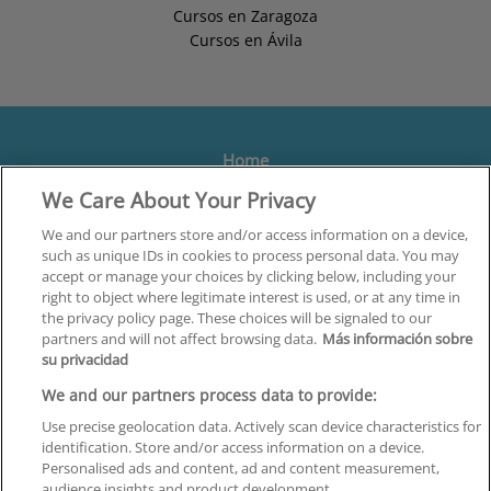
Cursos en Zaragoza
Cursos en Ávila
Home
We Care About Your Privacy
Formación
Centros
We and our partners store and/or access information on a device,
such as unique IDs in cookies to process personal data. You may
Orientación
accept or manage your choices by clicking below, including your
right to object where legitimate interest is used, or at any time in
Quiénes somos
the privacy policy page. These choices will be signaled to our
partners and will not affect browsing data.
Más información sobre
Contacta
su privacidad
Aviso Legal
We and our partners process data to provide:
Política de Privacidad
Use precise geolocation data. Actively scan device characteristics for
identification. Store and/or access information on a device.
Política de Cookies
Personalised ads and content, ad and content measurement,
audience insights and product development.