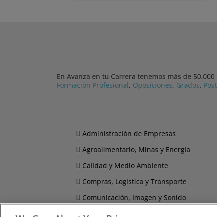
En Avanza en tu Carrera tenemos más de 50.000 cu
Formación Profesional
,
Oposiciones
,
Grados
,
Pos
Administración de Empresas
Agroalimentario, Minas y Energía
Calidad y Medio Ambiente
Compras, Logística y Transporte
Comunicación, Imagen y Sonido
Derecho y Seguridad