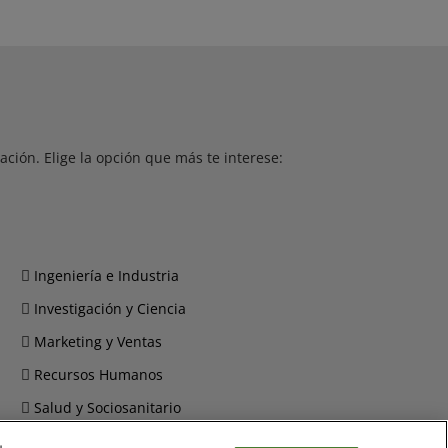
ción. Elige la opción que más te interese:
Ingeniería e Industria
Investigación y Ciencia
Marketing y Ventas
Recursos Humanos
Salud y Sociosanitario