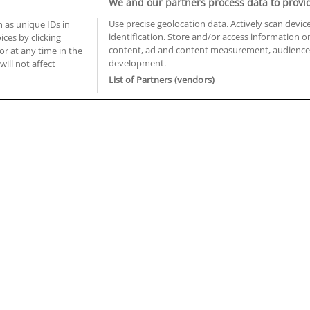
We and our partners process data to provi
Use precise geolocation data. Actively scan device
 as unique IDs in
identification. Store and/or access information o
ces by clicking
BUSCA TUS CURSOS EN TU PROVINCIA
content, ad and content measurement, audience 
or at any time in the
development.
 en Castellón
Cursos en La Rioja
will not affect
 en Ciudad Real
Cursos en Las Palmas
List of Partners (vendors)
 en Cáceres
Cursos en León
 en Cádiz
Cursos en Lleida
 en Córdoba
Cursos en Madrid
 en Gipuzkoa
Cursos en Murcia
 en Girona
Cursos en Málaga
 en Granada
Cursos en Navarra
 en Huelva
Cursos en Pontevedra
 en Illes Balears
Cursos en Salamanca
 en Jaén
Cursos en Sevilla
uiénes somos
Aviso Legal