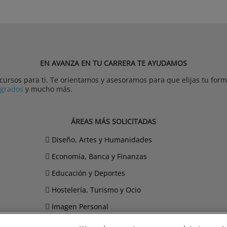
EN AVANZA EN TU CARRERA TE AYUDAMOS
rsos para ti. Te orientamos y asesoramos para que elijas tu forma
tgrados
y mucho más.
ÁREAS MÁS SOLICITADAS
Diseño, Artes y Humanidades
Economía, Banca y Finanzas
Educación y Deportes
Hostelería, Turismo y Ocio
Imagen Personal
Informática y Telecomunicaciones