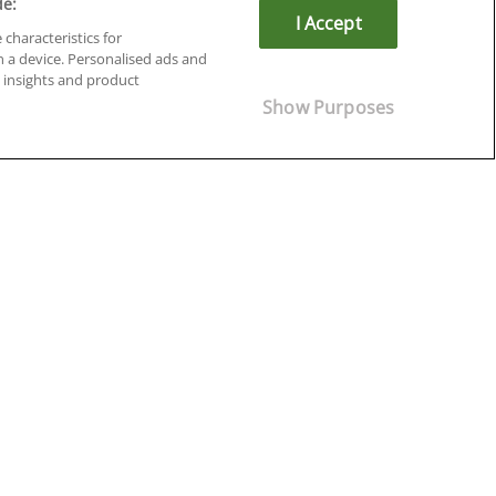
de:
I Accept
 characteristics for
n a device. Personalised ads and
insights and product
Cursos en Soria
Show Purposes
Cursos en Tarragona
Cursos en Tenerife
Cursos en Toledo
Cursos en Valencia
Cursos en Valladolid
Cursos en Zaragoza
Cursos en Ávila
¡Síguenos!