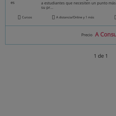
a estudiantes que necesiten un punto más 
su pr...
Cursos
A distancia/Online y 1 más
A Consu
Precio
1
de 1