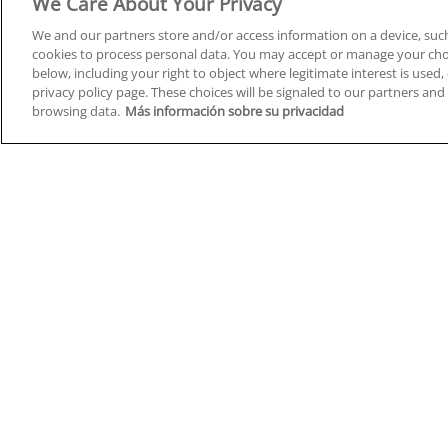
We Care About Your Privacy
We and our partners store and/or access information on a device, such
cookies to process personal data. You may accept or manage your choi
below, including your right to object where legitimate interest is used, 
Cursos en A Coruña
Cursos
privacy policy page. These choices will be signaled to our partners and 
browsing data.
Más información sobre su privacidad
Cursos en Albacete
Cursos
Cursos en Alicante
Cursos
Cursos en Almería
Cursos
Cursos en Araba/Álava
Cursos
Cursos en Asturias
Cursos
Cursos en Badajoz
Cursos
Cursos en Barcelona
Cursos
Cursos en Bizkaia
Cursos
Cursos en Burgos
Cursos
Cursos en Cantabria
Cursos
Home
Q