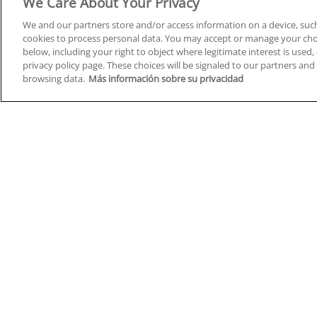
We Care About Your Privacy
We and our partners store and/or access information on a device, such
cookies to process personal data. You may accept or manage your choi
below, including your right to object where legitimate interest is used, 
Cursos en A Coruña
Cursos
privacy policy page. These choices will be signaled to our partners and 
browsing data.
Más información sobre su privacidad
Cursos en Albacete
Cursos
Cursos en Alicante
Cursos
Cursos en Almería
Cursos
Cursos en Araba/Álava
Cursos
Cursos en Asturias
Cursos
Cursos en Badajoz
Cursos
Cursos en Barcelona
Cursos
Cursos en Bizkaia
Cursos
Cursos en Burgos
Cursos
Cursos en Cantabria
Cursos
Home
Q