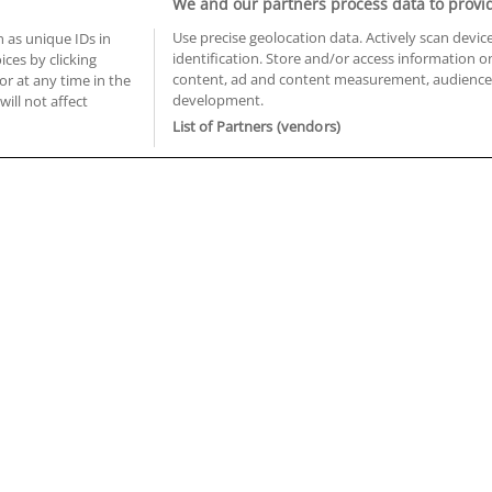
We and our partners process data to provi
Use precise geolocation data. Actively scan device
 as unique IDs in
identification. Store and/or access information o
ces by clicking
BUSCA TUS CURSOS EN TU PROVINCIA
content, ad and content measurement, audience 
or at any time in the
development.
 en Castellón
Cursos en La Rioja
will not affect
 en Ciudad Real
Cursos en Las Palmas
List of Partners (vendors)
 en Cáceres
Cursos en León
 en Cádiz
Cursos en Lleida
 en Córdoba
Cursos en Madrid
 en Gipuzkoa
Cursos en Murcia
 en Girona
Cursos en Málaga
 en Granada
Cursos en Navarra
 en Huelva
Cursos en Pontevedra
 en Illes Balears
Cursos en Salamanca
 en Jaén
Cursos en Sevilla
uiénes somos
Aviso Legal