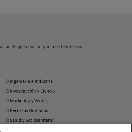
ción. Elige la opción que más te interese:
Ingeniería e Industria
Investigación y Ciencia
Marketing y Ventas
Recursos Humanos
Salud y Sociosanitario