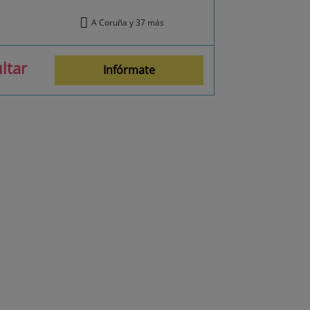
A Coruña y 37 más
ltar
Infórmate