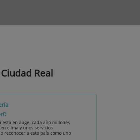
 Ciudad Real
ería
erD
a está en auge, cada año millones
ien clima y unos servicios
do reconocer a este país como uno