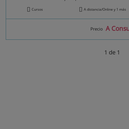
Cursos
A distancia/Online y 1 más
A Consu
Precio
1
de 1