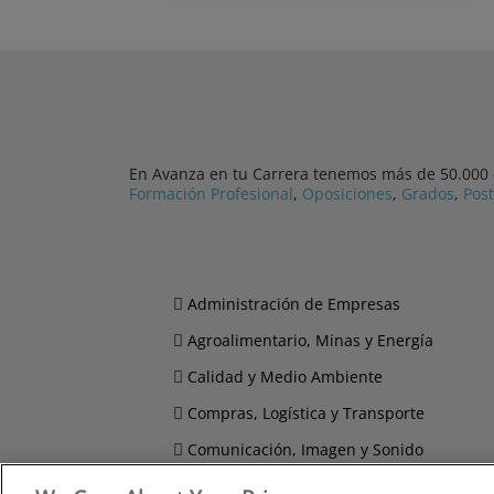
En Avanza en tu Carrera tenemos más de 50.000 cu
Formación Profesional
,
Oposiciones
,
Grados
,
Pos
Administración de Empresas
Agroalimentario, Minas y Energía
Calidad y Medio Ambiente
Compras, Logística y Transporte
Comunicación, Imagen y Sonido
Derecho y Seguridad