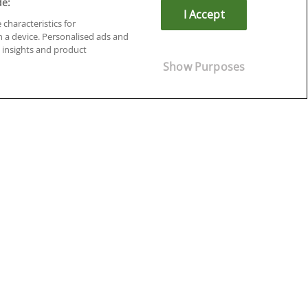
de:
I Accept
 characteristics for
n a device. Personalised ads and
insights and product
Cursos en Soria
Show Purposes
Cursos en Tarragona
Cursos en Tenerife
Cursos en Toledo
Cursos en Valencia
Cursos en Valladolid
Cursos en Zaragoza
Cursos en Ávila
¡Síguenos!