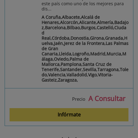
este país como uno de los mejores para
dis...
A Coruña,Albacete,Alcalá de
Henares,Alcorcón,Alicante,Almería,Badajo
z,Barcelona,Bilbao,Burgos,Castelló,Ciuda
d
Real,Córdoba,Donostia,Girona,Granada,H
uelva,Jaén,Jerez de la Frontera,Las Palmas
de Gran
Canaria,Lleida,Logroño,Madrid,Murcia,M
álaga,Oviedo,Palma de
Mallorca,Pamplona,Santa Cruz de
Tenerife,Santander,Sevilla,Tarragona,Tole
do,Valencia,Valladolid,Vigo,Vitoria-
Gasteiz,Zaragoza,
A Consultar
Precio
Infórmate