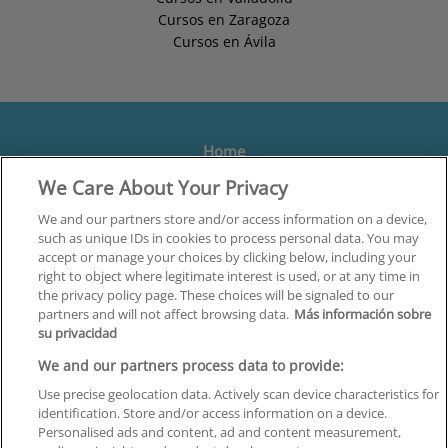
Cursos en Zaragoza
Cursos en Ávila
Home
We Care About Your Privacy
Formación
Centros
We and our partners store and/or access information on a device,
such as unique IDs in cookies to process personal data. You may
Orientación
accept or manage your choices by clicking below, including your
right to object where legitimate interest is used, or at any time in
Quiénes somos
the privacy policy page. These choices will be signaled to our
partners and will not affect browsing data.
Más información sobre
Contacta
su privacidad
Aviso Legal
We and our partners process data to provide:
Política de Privacidad
Use precise geolocation data. Actively scan device characteristics for
identification. Store and/or access information on a device.
Política de Cookies
Personalised ads and content, ad and content measurement,