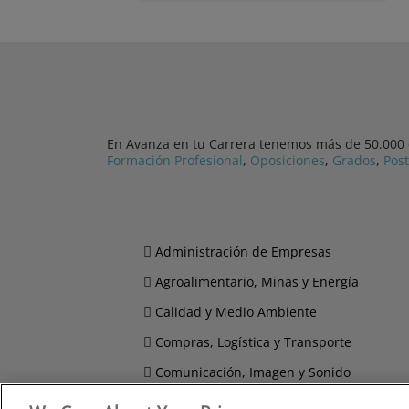
En Avanza en tu Carrera tenemos más de 50.000 cu
Formación Profesional
,
Oposiciones
,
Grados
,
Pos
Administración de Empresas
Agroalimentario, Minas y Energía
Calidad y Medio Ambiente
Compras, Logística y Transporte
Comunicación, Imagen y Sonido
Derecho y Seguridad