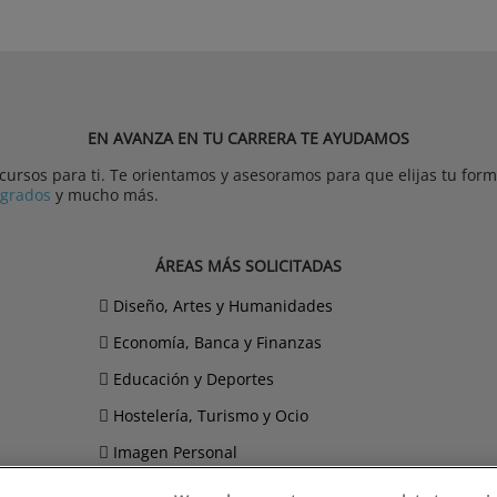
EN AVANZA EN TU CARRERA TE AYUDAMOS
rsos para ti. Te orientamos y asesoramos para que elijas tu forma
tgrados
y mucho más.
ÁREAS MÁS SOLICITADAS
Diseño, Artes y Humanidades
Economía, Banca y Finanzas
Educación y Deportes
Hostelería, Turismo y Ocio
Imagen Personal
Informática y Telecomunicaciones