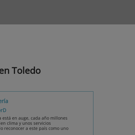
 en Toledo
ería
erD
a está en auge, cada año millones
ien clima y unos servicios
do reconocer a este país como uno