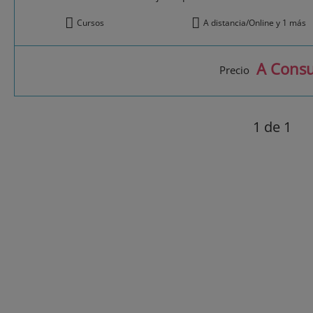
Cursos
A distancia/Online y 1 más
A Consu
Precio
1
de 1