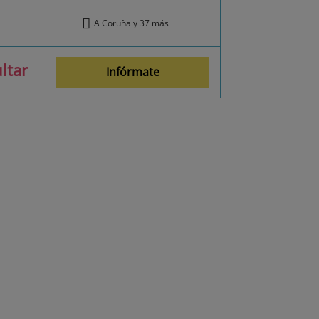
A Coruña y 37 más
ltar
Infórmate