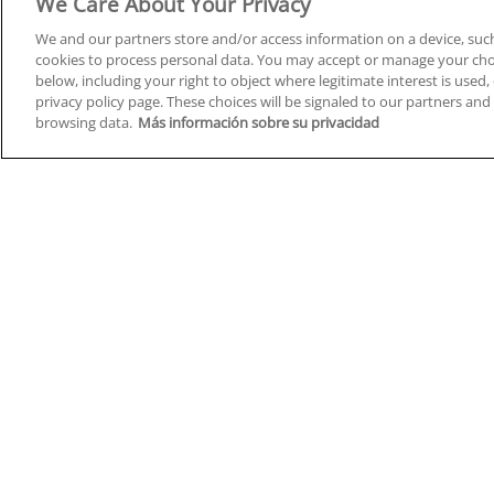
We Care About Your Privacy
We and our partners store and/or access information on a device, such
cookies to process personal data. You may accept or manage your choi
below, including your right to object where legitimate interest is used, 
Cursos en A Coruña
Cursos
privacy policy page. These choices will be signaled to our partners and 
browsing data.
Más información sobre su privacidad
Cursos en Albacete
Cursos
Cursos en Alicante
Cursos
Cursos en Almería
Cursos
Cursos en Araba/Álava
Cursos
Cursos en Asturias
Cursos
Cursos en Badajoz
Cursos
Cursos en Barcelona
Cursos
Cursos en Bizkaia
Cursos
Cursos en Burgos
Cursos
Cursos en Cantabria
Cursos
Home
Q