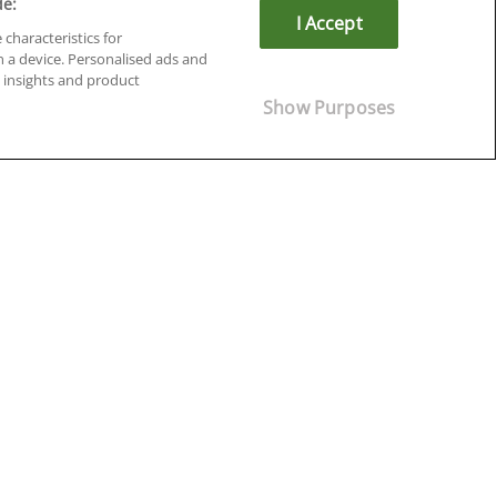
de:
I Accept
 characteristics for
n a device. Personalised ads and
insights and product
Cursos en Soria
Show Purposes
Cursos en Tarragona
Cursos en Tenerife
Cursos en Toledo
Cursos en Valencia
Cursos en Valladolid
Cursos en Zaragoza
Cursos en Ávila
¡Síguenos!