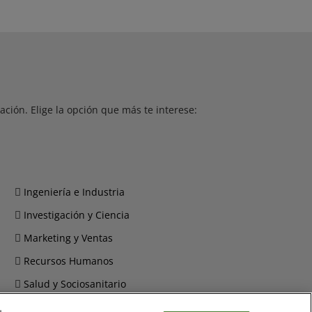
ción. Elige la opción que más te interese:
Ingeniería e Industria
Investigación y Ciencia
Marketing y Ventas
Recursos Humanos
Salud y Sociosanitario