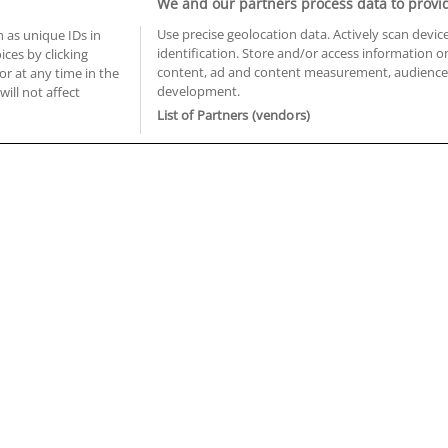
We and our partners process data to provi
Use precise geolocation data. Actively scan device
 as unique IDs in
identification. Store and/or access information o
ces by clicking
BUSCA TUS CURSOS EN TU PROVINCIA
content, ad and content measurement, audience 
or at any time in the
development.
 en Castellón
Cursos en La Rioja
will not affect
 en Ciudad Real
Cursos en Las Palmas
List of Partners (vendors)
 en Cáceres
Cursos en León
 en Cádiz
Cursos en Lleida
 en Córdoba
Cursos en Madrid
 en Gipuzkoa
Cursos en Murcia
 en Girona
Cursos en Málaga
 en Granada
Cursos en Navarra
 en Huelva
Cursos en Pontevedra
 en Illes Balears
Cursos en Salamanca
 en Jaén
Cursos en Sevilla
uiénes somos
Aviso Legal