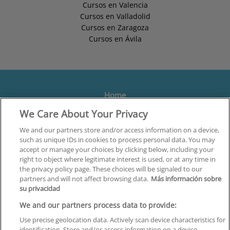
Cursos en Valencia
Cursos en Valladolid
Cursos en Zaragoza
Cursos en Ávila
Home
We Care About Your Privacy
Formación
Centros
We and our partners store and/or access information on a device,
such as unique IDs in cookies to process personal data. You may
Orientación
accept or manage your choices by clicking below, including your
right to object where legitimate interest is used, or at any time in
Quiénes somos
the privacy policy page. These choices will be signaled to our
partners and will not affect browsing data.
Más información sobre
Contacta
su privacidad
Aviso Legal
We and our partners process data to provide:
Política de Privacidad
Use precise geolocation data. Actively scan device characteristics for
identification. Store and/or access information on a device.