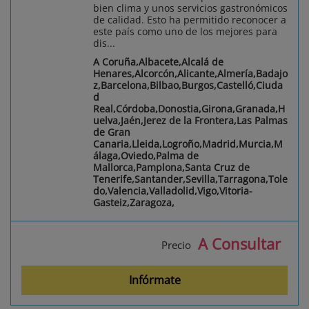
bien clima y unos servicios gastronómicos
de calidad. Esto ha permitido reconocer a
este país como uno de los mejores para
dis...
A Coruña,Albacete,Alcalá de
Henares,Alcorcón,Alicante,Almería,Badajo
z,Barcelona,Bilbao,Burgos,Castelló,Ciuda
d
Real,Córdoba,Donostia,Girona,Granada,H
uelva,Jaén,Jerez de la Frontera,Las Palmas
de Gran
Canaria,Lleida,Logroño,Madrid,Murcia,M
álaga,Oviedo,Palma de
Mallorca,Pamplona,Santa Cruz de
Tenerife,Santander,Sevilla,Tarragona,Tole
do,Valencia,Valladolid,Vigo,Vitoria-
Gasteiz,Zaragoza,
A Consultar
Precio
Infórmate