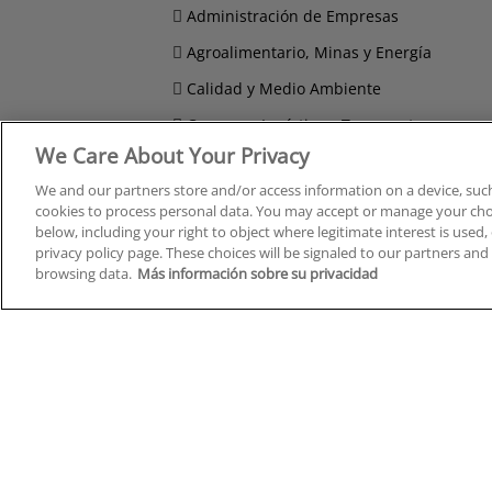
Administración de Empresas
Agroalimentario, Minas y Energía
Calidad y Medio Ambiente
Compras, Logística y Transporte
We Care About Your Privacy
Comunicación, Imagen y Sonido
We and our partners store and/or access information on a device, such
Derecho y Seguridad
cookies to process personal data. You may accept or manage your choi
below, including your right to object where legitimate interest is used, 
privacy policy page. These choices will be signaled to our partners and 
browsing data.
Más información sobre su privacidad
Cursos en A Coruña
Cursos
Cursos en Albacete
Cursos
Cursos en Alicante
Cursos
Cursos en Almería
Cursos
Cursos en Araba/Álava
Cursos
Cursos en Asturias
Cursos
Cursos en Badajoz
Cursos
Cursos en Barcelona
Cursos