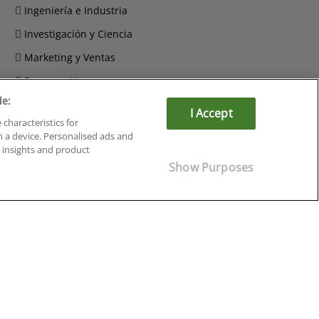
Ingeniería e Industria
Investigación y Ciencia
Marketing y Ventas
Recursos Humanos
de:
Salud y Sociosanitario
I Accept
 characteristics for
n a device. Personalised ads and
insights and product
Show Purposes
Cursos en Soria
Cursos en Tarragona
Cursos en Tenerife
Cursos en Toledo
Cursos en Valencia
Cursos en Valladolid
Cursos en Zaragoza
Cursos en Ávila