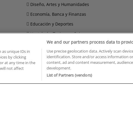
Diseño, Artes y Humanidades
Economía, Banca y Finanzas
Educación y Deportes
Hostelería, Turismo y Ocio
We and our partners process data to provi
Imagen Personal
Use precise geolocation data. Actively scan device
 as unique IDs in
Informática y Telecomunicaciones
identification. Store and/or access information o
ces by clicking
content, ad and content measurement, audience 
or at any time in the
development.
will not affect
BUSCA TUS CURSOS EN TU PROVINCIA
List of Partners (vendors)
 en Castellón
Cursos en La Rioja
 en Ciudad Real
Cursos en Las Palmas
 en Cáceres
Cursos en León
 en Cádiz
Cursos en Lleida
 en Córdoba
Cursos en Madrid
 en Gipuzkoa
Cursos en Murcia
 en Girona
Cursos en Málaga
 en Granada
Cursos en Navarra