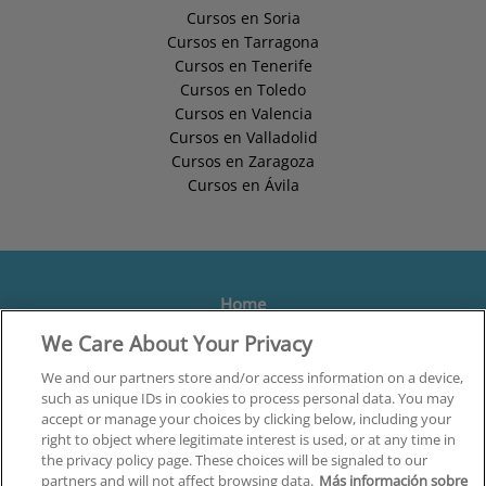
Cursos en Soria
Cursos en Tarragona
Cursos en Tenerife
Cursos en Toledo
Cursos en Valencia
Cursos en Valladolid
Cursos en Zaragoza
Cursos en Ávila
Home
We Care About Your Privacy
Formación
Centros
We and our partners store and/or access information on a device,
such as unique IDs in cookies to process personal data. You may
Orientación
accept or manage your choices by clicking below, including your
right to object where legitimate interest is used, or at any time in
Quiénes somos
the privacy policy page. These choices will be signaled to our
partners and will not affect browsing data.
Más información sobre