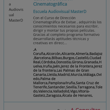
Cinematográfica
Escuela Audiovisual MasterD
Con el Curso de Dirección
Cinematográfica de Exitae , adquirirás los
conocimientos necesarios para escribir,
dirigir y montar tus propias películas.
Gracias al completo programa formativo
desarrollarás aptitudes técnicas y
creativas en direcc...
,A
Coruña,Alcorcón,Alicante,Almería,Badajoz
,Barcelona,Bilbao,Burgos,Castelló,Ciudad
Real,Córdoba,Donostia,Girona,Granada,H
uelva,Iruña,Jaén,Jerez de la Frontera,Jerez
de la frontera,Las Palmas de Gran
Canaria,Lleida,Madrid,Murcia,Málaga,Ovi
edo,Palma de
Mallorca,Pamplona/Iruña,Santa Cruz de
Tenerife,Santander,Sevilla,Tarragona,Tole
do,Valencia,Valladolid,Vigo,Vitoria-
Gasteiz,Zaragoza,Álcala de Henares,