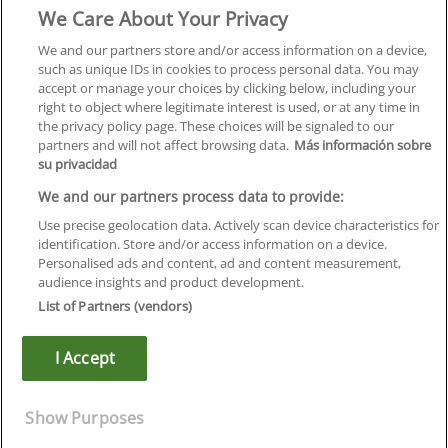
We Care About Your Privacy
Formación
Centros
We and our partners store and/or access information on a device,
such as unique IDs in cookies to process personal data. You may
Orientación
accept or manage your choices by clicking below, including your
right to object where legitimate interest is used, or at any time in
Quiénes somos
the privacy policy page. These choices will be signaled to our
partners and will not affect browsing data.
Más información sobre
Contacta
su privacidad
Aviso Legal
We and our partners process data to provide:
Política de Privacidad
Use precise geolocation data. Actively scan device characteristics for
identification. Store and/or access information on a device.
Política de Cookies
Personalised ads and content, ad and content measurement,
audience insights and product development.
Canal Ético
List of Partners (vendors)
¡Síguenos!
I Accept
©
Infoempleo
.
Reservados todos los derechos.
Show Purposes