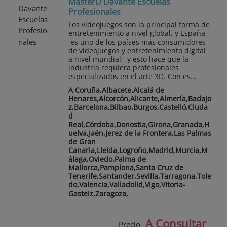
MasterD Davante Escuelas
Profesionales
Los videojuegos son la principal forma de
entretenimiento a nivel global, y España
es uno de los países más consumidores
de videojuegos y entretenimiento digital
a nivel mundial; y esto hace que la
industria requiera profesionales
especializados en el arte 3D. Con es...
A Coruña,Albacete,Alcalá de
Henares,Alcorcón,Alicante,Almería,Badajo
z,Barcelona,Bilbao,Burgos,Castelló,Ciuda
d
Real,Córdoba,Donostia,Girona,Granada,H
uelva,Jaén,Jerez de la Frontera,Las Palmas
de Gran
Canaria,Lleida,Logroño,Madrid,Murcia,M
álaga,Oviedo,Palma de
Mallorca,Pamplona,Santa Cruz de
Tenerife,Santander,Sevilla,Tarragona,Tole
do,Valencia,Valladolid,Vigo,Vitoria-
Gasteiz,Zaragoza,
A Consultar
Precio