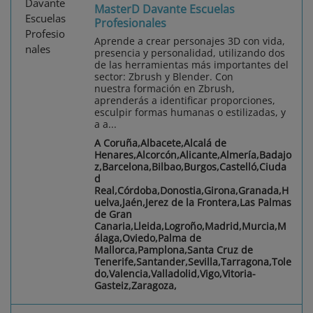
MasterD Davante Escuelas
Profesionales
Aprende a crear personajes 3D con vida,
presencia y personalidad, utilizando dos
de las herramientas más importantes del
sector: Zbrush y Blender. Con
nuestra formación en Zbrush,
aprenderás a identificar proporciones,
esculpir formas humanas o estilizadas, y
a a...
A Coruña,Albacete,Alcalá de
Henares,Alcorcón,Alicante,Almería,Badajo
z,Barcelona,Bilbao,Burgos,Castelló,Ciuda
d
Real,Córdoba,Donostia,Girona,Granada,H
uelva,Jaén,Jerez de la Frontera,Las Palmas
de Gran
Canaria,Lleida,Logroño,Madrid,Murcia,M
álaga,Oviedo,Palma de
Mallorca,Pamplona,Santa Cruz de
Tenerife,Santander,Sevilla,Tarragona,Tole
do,Valencia,Valladolid,Vigo,Vitoria-
Gasteiz,Zaragoza,