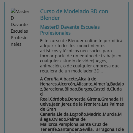
Curso de Modelado 3D con
Blender
MasterD Davante Escuelas
Profesionales
Este curso de Blender online te permitirá
adquirir todos los conocimientos
artísticos y técnicos necesarios para
formar parte de un equipo de trabajo en
cualquier estudio de videojuegos,
animación, o de cualquier empresa que
requiera de un modelador 3D...
A Coruña,Albacete,Alcalá de
Henares,Alcorcón,Alicante,Almería,Badajo
z,Barcelona,Bilbao,Burgos,Castelló,Ciuda
d
Real,Córdoba,Donostia,Girona,Granada,H
uelva,Jaén,Jerez de la Frontera,Las Palmas
de Gran
Canaria,Lleida,Logroño,Madrid,Murcia,M
álaga,Oviedo,Palma de
Mallorca,Pamplona,Santa Cruz de
Tenerife,Santander,Sevilla,Tarragona,Tole