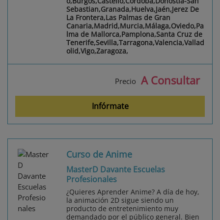
o,Burgos,Castelló,Córdoba,Donostia-San
Sebastian,Granada,Huelva,Jaén,Jerez De
La Frontera,Las Palmas de Gran
Canaria,Madrid,Murcia,Málaga,Oviedo,Pa
lma de Mallorca,Pamplona,Santa Cruz de
Tenerife,Sevilla,Tarragona,Valencia,Vallad
olid,Vigo,Zaragoza,
A Consultar
Precio
Infórmate
Curso de Anime
MasterD Davante Escuelas
Profesionales
¿Quieres Aprender Anime? A día de hoy,
la animación 2D sigue siendo un
producto de entretenimiento muy
demandado por el público general. Bien