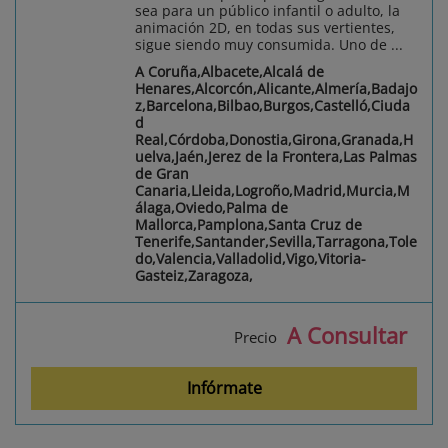
sea para un público infantil o adulto, la
animación 2D, en todas sus vertientes,
sigue siendo muy consumida. Uno de ...
A Coruña,Albacete,Alcalá de
Henares,Alcorcón,Alicante,Almería,Badajo
z,Barcelona,Bilbao,Burgos,Castelló,Ciuda
d
Real,Córdoba,Donostia,Girona,Granada,H
uelva,Jaén,Jerez de la Frontera,Las Palmas
de Gran
Canaria,Lleida,Logroño,Madrid,Murcia,M
álaga,Oviedo,Palma de
Mallorca,Pamplona,Santa Cruz de
Tenerife,Santander,Sevilla,Tarragona,Tole
do,Valencia,Valladolid,Vigo,Vitoria-
Gasteiz,Zaragoza,
A Consultar
Precio
Infórmate