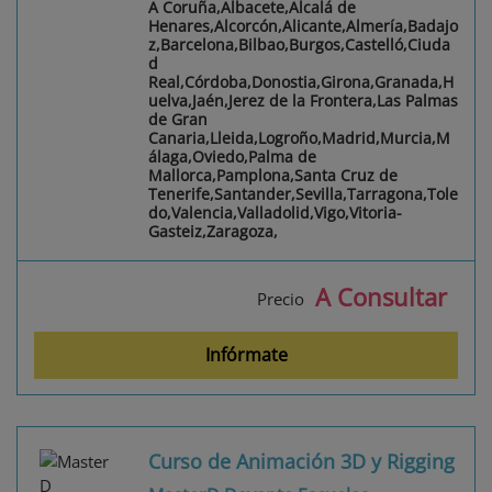
A Coruña,Albacete,Alcalá de
Henares,Alcorcón,Alicante,Almería,Badajo
z,Barcelona,Bilbao,Burgos,Castelló,Ciuda
d
Real,Córdoba,Donostia,Girona,Granada,H
uelva,Jaén,Jerez de la Frontera,Las Palmas
de Gran
Canaria,Lleida,Logroño,Madrid,Murcia,M
álaga,Oviedo,Palma de
Mallorca,Pamplona,Santa Cruz de
Tenerife,Santander,Sevilla,Tarragona,Tole
do,Valencia,Valladolid,Vigo,Vitoria-
Gasteiz,Zaragoza,
A Consultar
Precio
Infórmate
Curso de Animación 3D y Rigging