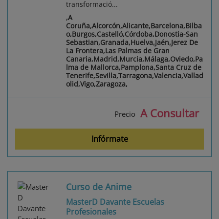
transformació...
,A
Coruña,Alcorcón,Alicante,Barcelona,Bilba
o,Burgos,Castelló,Córdoba,Donostia-San
Sebastian,Granada,Huelva,Jaén,Jerez De
La Frontera,Las Palmas de Gran
Canaria,Madrid,Murcia,Málaga,Oviedo,Pa
lma de Mallorca,Pamplona,Santa Cruz de
Tenerife,Sevilla,Tarragona,Valencia,Vallad
olid,Vigo,Zaragoza,
A Consultar
Precio
Infórmate
Curso de Anime
MasterD Davante Escuelas
Profesionales