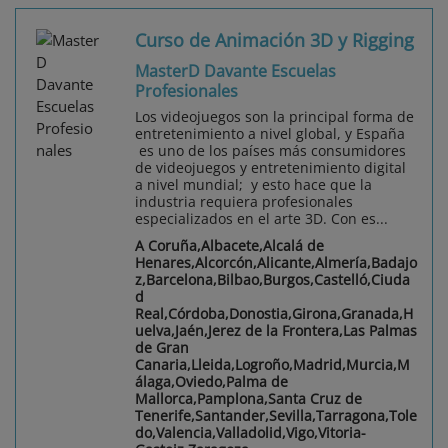
Curso de Animación 3D y Rigging
MasterD Davante Escuelas
Profesionales
Los videojuegos son la principal forma de
entretenimiento a nivel global, y España
es uno de los países más consumidores
de videojuegos y entretenimiento digital
a nivel mundial; y esto hace que la
industria requiera profesionales
especializados en el arte 3D. Con es...
A Coruña,Albacete,Alcalá de
Henares,Alcorcón,Alicante,Almería,Badajo
z,Barcelona,Bilbao,Burgos,Castelló,Ciuda
d
Real,Córdoba,Donostia,Girona,Granada,H
uelva,Jaén,Jerez de la Frontera,Las Palmas
de Gran
Canaria,Lleida,Logroño,Madrid,Murcia,M
álaga,Oviedo,Palma de
Mallorca,Pamplona,Santa Cruz de
Tenerife,Santander,Sevilla,Tarragona,Tole
do,Valencia,Valladolid,Vigo,Vitoria-