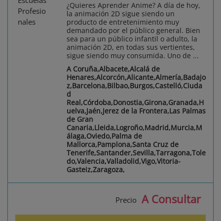
¿Quieres Aprender Anime? A día de hoy,
la animación 2D sigue siendo un
producto de entretenimiento muy
demandado por el público general. Bien
sea para un público infantil o adulto, la
animación 2D, en todas sus vertientes,
sigue siendo muy consumida. Uno de ...
A Coruña,Albacete,Alcalá de
Henares,Alcorcón,Alicante,Almería,Badajo
z,Barcelona,Bilbao,Burgos,Castelló,Ciuda
d
Real,Córdoba,Donostia,Girona,Granada,H
uelva,Jaén,Jerez de la Frontera,Las Palmas
de Gran
Canaria,Lleida,Logroño,Madrid,Murcia,M
álaga,Oviedo,Palma de
Mallorca,Pamplona,Santa Cruz de
Tenerife,Santander,Sevilla,Tarragona,Tole
do,Valencia,Valladolid,Vigo,Vitoria-
Gasteiz,Zaragoza,
A Consultar
Precio