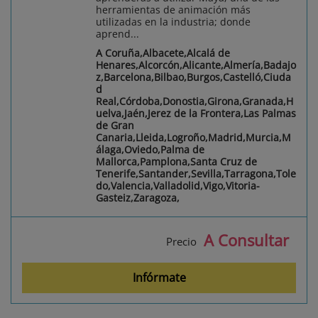
herramientas de animación más
utilizadas en la industria; donde
aprend...
A Coruña,Albacete,Alcalá de
Henares,Alcorcón,Alicante,Almería,Badajo
z,Barcelona,Bilbao,Burgos,Castelló,Ciuda
d
Real,Córdoba,Donostia,Girona,Granada,H
uelva,Jaén,Jerez de la Frontera,Las Palmas
de Gran
Canaria,Lleida,Logroño,Madrid,Murcia,M
álaga,Oviedo,Palma de
Mallorca,Pamplona,Santa Cruz de
Tenerife,Santander,Sevilla,Tarragona,Tole
do,Valencia,Valladolid,Vigo,Vitoria-
Gasteiz,Zaragoza,
A Consultar
Precio
Infórmate