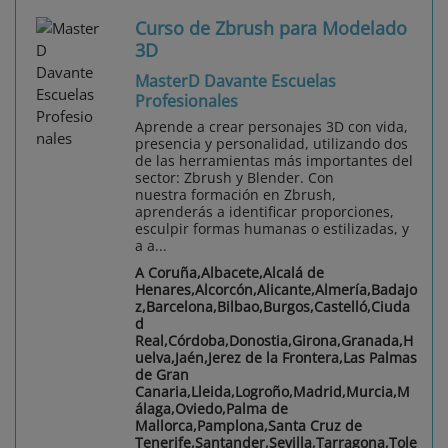
Curso de Zbrush para Modelado
3D
MasterD Davante Escuelas
Profesionales
Aprende a crear personajes 3D con vida,
presencia y personalidad, utilizando dos
de las herramientas más importantes del
sector: Zbrush y Blender. Con
nuestra formación en Zbrush,
aprenderás a identificar proporciones,
esculpir formas humanas o estilizadas, y
a a...
A Coruña,Albacete,Alcalá de
Henares,Alcorcón,Alicante,Almería,Badajo
z,Barcelona,Bilbao,Burgos,Castelló,Ciuda
d
Real,Córdoba,Donostia,Girona,Granada,H
uelva,Jaén,Jerez de la Frontera,Las Palmas
de Gran
Canaria,Lleida,Logroño,Madrid,Murcia,M
álaga,Oviedo,Palma de
Mallorca,Pamplona,Santa Cruz de
Tenerife,Santander,Sevilla,Tarragona,Tole