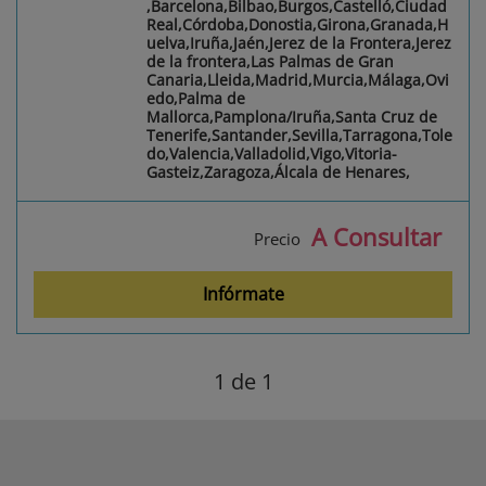
,Barcelona,Bilbao,Burgos,Castelló,Ciudad
Real,Córdoba,Donostia,Girona,Granada,H
uelva,Iruña,Jaén,Jerez de la Frontera,Jerez
de la frontera,Las Palmas de Gran
Canaria,Lleida,Madrid,Murcia,Málaga,Ovi
edo,Palma de
Mallorca,Pamplona/Iruña,Santa Cruz de
Tenerife,Santander,Sevilla,Tarragona,Tole
do,Valencia,Valladolid,Vigo,Vitoria-
Gasteiz,Zaragoza,Álcala de Henares,
A Consultar
Precio
Infórmate
1
de 1