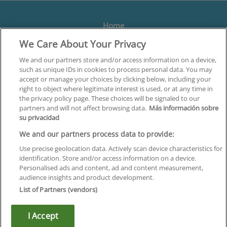
Home
We Care About Your Privacy
Formación
Centros
We and our partners store and/or access information on a device,
such as unique IDs in cookies to process personal data. You may
Orientación
accept or manage your choices by clicking below, including your
right to object where legitimate interest is used, or at any time in
Quiénes somos
the privacy policy page. These choices will be signaled to our
partners and will not affect browsing data.
Más información sobre
Contacta
su privacidad
Aviso Legal
We and our partners process data to provide:
Política de Privacidad
Use precise geolocation data. Actively scan device characteristics for
identification. Store and/or access information on a device.
Política de Cookies
Personalised ads and content, ad and content measurement,
audience insights and product development.
Canal Ético
List of Partners (vendors)
¡Síguenos!
I Accept