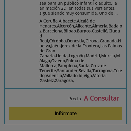
sea para un público infantil o adulto, la
animación 2D, en todas sus vertientes,
sigue siendo muy consumida. Uno de ...
A Coruña,Albacete,Alcalá de
Henares,Alcorcón,Alicante,Almería,Badajo
z,Barcelona,Bilbao,Burgos,Castelló,Ciuda
d
Real,Córdoba,Donostia,Girona,Granada,H
uelva,Jaén,Jerez de la Frontera,Las Palmas
de Gran
Canaria,Lleida,Logroño,Madrid,Murcia,M
álaga,Oviedo,Palma de
Mallorca,Pamplona,Santa Cruz de
Tenerife,Santander,Sevilla,Tarragona,Tole
do,Valencia,Valladolid,Vigo,Vitoria-
Gasteiz,Zaragoza,
A Consultar
Precio
Infórmate