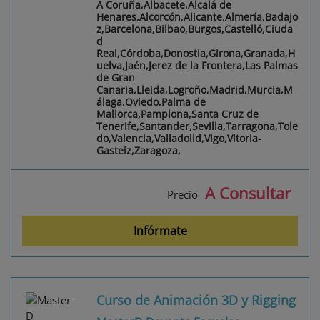
A Coruña,Albacete,Alcalá de
Henares,Alcorcón,Alicante,Almería,Badajo
z,Barcelona,Bilbao,Burgos,Castelló,Ciuda
d
Real,Córdoba,Donostia,Girona,Granada,H
uelva,Jaén,Jerez de la Frontera,Las Palmas
de Gran
Canaria,Lleida,Logroño,Madrid,Murcia,M
álaga,Oviedo,Palma de
Mallorca,Pamplona,Santa Cruz de
Tenerife,Santander,Sevilla,Tarragona,Tole
do,Valencia,Valladolid,Vigo,Vitoria-
Gasteiz,Zaragoza,
A Consultar
Precio
Infórmate
Curso de Animación 3D y Rigging