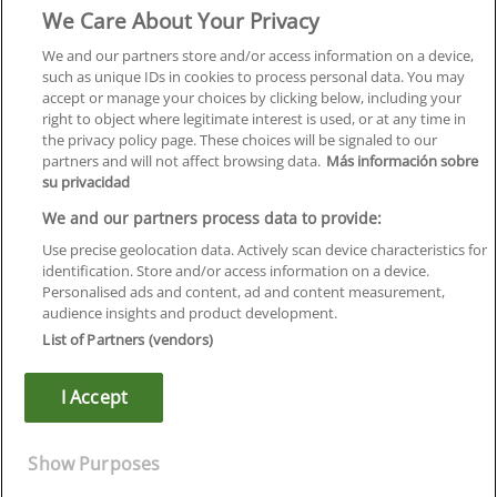
We Care About Your Privacy
Formación
Centros
We and our partners store and/or access information on a device,
such as unique IDs in cookies to process personal data. You may
Orientación
accept or manage your choices by clicking below, including your
right to object where legitimate interest is used, or at any time in
Quiénes somos
the privacy policy page. These choices will be signaled to our
partners and will not affect browsing data.
Más información sobre
Contacta
su privacidad
Aviso Legal
We and our partners process data to provide:
Política de Privacidad
Use precise geolocation data. Actively scan device characteristics for
identification. Store and/or access information on a device.
Política de Cookies
Personalised ads and content, ad and content measurement,
audience insights and product development.
Canal Ético
List of Partners (vendors)
¡Síguenos!
I Accept
©
Infoempleo
.
Reservados todos los derechos.
Show Purposes