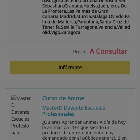
o,Burgos,Castelló,Córdoba,Donostia-San
Sebastian,Granada,Huelva,Jaén,Jerez De
La Frontera,Las Palmas de Gran
Canaria,Madrid,Murcia,Málaga,Oviedo,Pa
lma de Mallorca,Pamplona,Santa Cruz de
Tenerife,Sevilla,Tarragona,Valencia,Vallad
olid,Vigo,Zaragoza,
A Consultar
Precio
Infórmate
Curso de Anime
MasterD Davante Escuelas
Profesionales
¿Quieres Aprender Anime? A día de hoy,
la animación 2D sigue siendo un
producto de entretenimiento muy
demandado por el público general. Bien