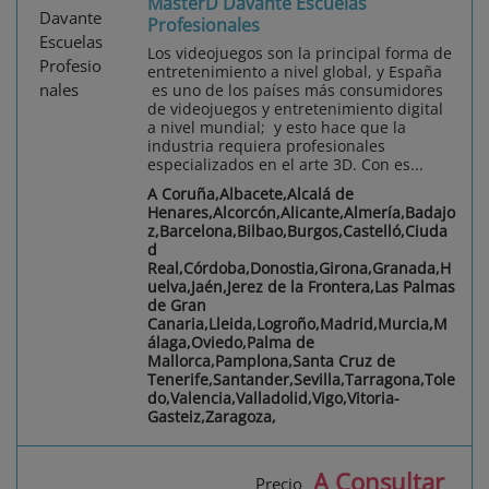
MasterD Davante Escuelas
Profesionales
Los videojuegos son la principal forma de
entretenimiento a nivel global, y España
es uno de los países más consumidores
de videojuegos y entretenimiento digital
a nivel mundial; y esto hace que la
industria requiera profesionales
especializados en el arte 3D. Con es...
A Coruña,Albacete,Alcalá de
Henares,Alcorcón,Alicante,Almería,Badajo
z,Barcelona,Bilbao,Burgos,Castelló,Ciuda
d
Real,Córdoba,Donostia,Girona,Granada,H
uelva,Jaén,Jerez de la Frontera,Las Palmas
de Gran
Canaria,Lleida,Logroño,Madrid,Murcia,M
álaga,Oviedo,Palma de
Mallorca,Pamplona,Santa Cruz de
Tenerife,Santander,Sevilla,Tarragona,Tole
do,Valencia,Valladolid,Vigo,Vitoria-
Gasteiz,Zaragoza,
A Consultar
Precio