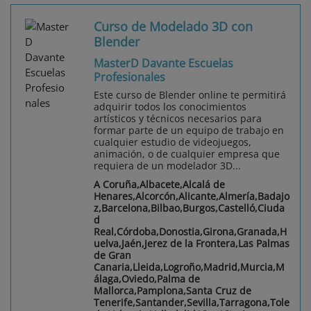
Curso de Modelado 3D con
Blender
MasterD Davante Escuelas
Profesionales
Este curso de Blender online te permitirá
adquirir todos los conocimientos
artísticos y técnicos necesarios para
formar parte de un equipo de trabajo en
cualquier estudio de videojuegos,
animación, o de cualquier empresa que
requiera de un modelador 3D...
A Coruña,Albacete,Alcalá de
Henares,Alcorcón,Alicante,Almería,Badajo
z,Barcelona,Bilbao,Burgos,Castelló,Ciuda
d
Real,Córdoba,Donostia,Girona,Granada,H
uelva,Jaén,Jerez de la Frontera,Las Palmas
de Gran
Canaria,Lleida,Logroño,Madrid,Murcia,M
álaga,Oviedo,Palma de
Mallorca,Pamplona,Santa Cruz de
Tenerife,Santander,Sevilla,Tarragona,Tole