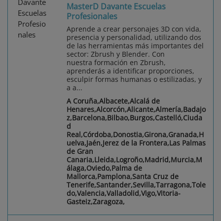
MasterD Davante Escuelas
Profesionales
Aprende a crear personajes 3D con vida,
presencia y personalidad, utilizando dos
de las herramientas más importantes del
sector: Zbrush y Blender. Con
nuestra formación en Zbrush,
aprenderás a identificar proporciones,
esculpir formas humanas o estilizadas, y
a a...
A Coruña,Albacete,Alcalá de
Henares,Alcorcón,Alicante,Almería,Badajo
z,Barcelona,Bilbao,Burgos,Castelló,Ciuda
d
Real,Córdoba,Donostia,Girona,Granada,H
uelva,Jaén,Jerez de la Frontera,Las Palmas
de Gran
Canaria,Lleida,Logroño,Madrid,Murcia,M
álaga,Oviedo,Palma de
Mallorca,Pamplona,Santa Cruz de
Tenerife,Santander,Sevilla,Tarragona,Tole
do,Valencia,Valladolid,Vigo,Vitoria-
Gasteiz,Zaragoza,