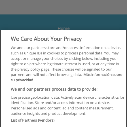
Home
We Care About Your Privacy
Formación
Centros
We and our partners store and/or access information on a device,
such as unique IDs in cookies to process personal data. You may
Orientación
accept or manage your choices by clicking below, including your
right to object where legitimate interest is used, or at any time in
Quiénes somos
the privacy policy page. These choices will be signaled to our
partners and will not affect browsing data.
Más información sobre
Contacta
su privacidad
Aviso Legal
We and our partners process data to provide:
Política de Privacidad
Use precise geolocation data. Actively scan device characteristics for
identification. Store and/or access information on a device.
Política de Cookies
Personalised ads and content, ad and content measurement,
audience insights and product development.
Canal Ético
List of Partners (vendors)
¡Síguenos!