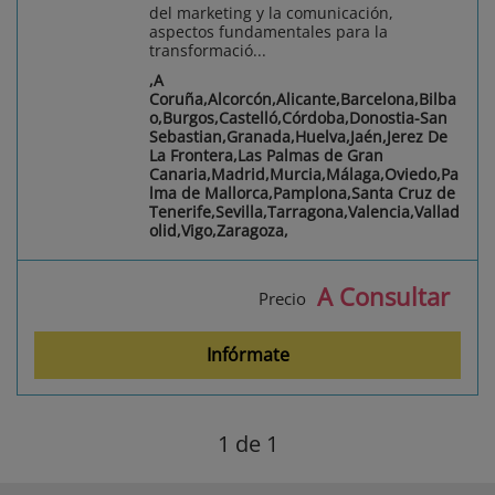
del marketing y la comunicación,
aspectos fundamentales para la
transformació...
,A
Coruña,Alcorcón,Alicante,Barcelona,Bilba
o,Burgos,Castelló,Córdoba,Donostia-San
Sebastian,Granada,Huelva,Jaén,Jerez De
La Frontera,Las Palmas de Gran
Canaria,Madrid,Murcia,Málaga,Oviedo,Pa
lma de Mallorca,Pamplona,Santa Cruz de
Tenerife,Sevilla,Tarragona,Valencia,Vallad
olid,Vigo,Zaragoza,
A Consultar
Precio
Infórmate
1
de 1