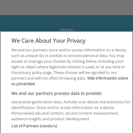
Home
We Care About Your Privacy
Formación
Centros
We and our partners store and/or access information on a device,
such as unique IDs in cookies to process personal data. You may
Orientación
accept or manage your choices by clicking below, including your
right to object where legitimate interest is used, or at any time in
Quiénes somos
the privacy policy page. These choices will be signaled to our
partners and will not affect browsing data.
Más información sobre
Contacta
su privacidad
Aviso Legal
We and our partners process data to provide:
Política de Privacidad
Use precise geolocation data. Actively scan device characteristics for
identification. Store and/or access information on a device.
Política de Cookies
Personalised ads and content, ad and content measurement,
audience insights and product development.
Canal Ético
List of Partners (vendors)
¡Síguenos!