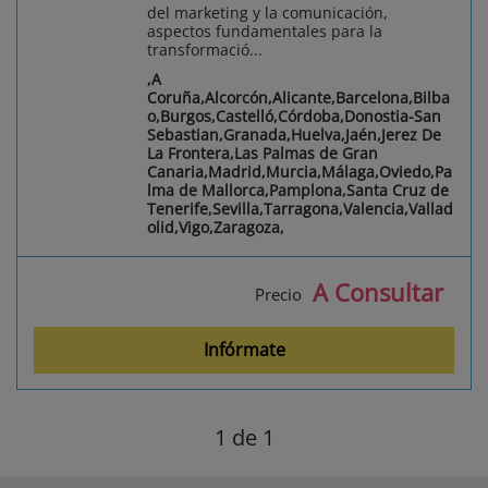
del marketing y la comunicación,
aspectos fundamentales para la
transformació...
,A
Coruña,Alcorcón,Alicante,Barcelona,Bilba
o,Burgos,Castelló,Córdoba,Donostia-San
Sebastian,Granada,Huelva,Jaén,Jerez De
La Frontera,Las Palmas de Gran
Canaria,Madrid,Murcia,Málaga,Oviedo,Pa
lma de Mallorca,Pamplona,Santa Cruz de
Tenerife,Sevilla,Tarragona,Valencia,Vallad
olid,Vigo,Zaragoza,
A Consultar
Precio
Infórmate
1
de 1