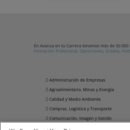
En Avanza en tu Carrera tenemos más de 50.000 cu
Formación Profesional
,
Oposiciones
,
Grados
,
Pos
Administración de Empresas
Agroalimentario, Minas y Energía
Calidad y Medio Ambiente
Compras, Logística y Transporte
Comunicación, Imagen y Sonido
Derecho y Seguridad