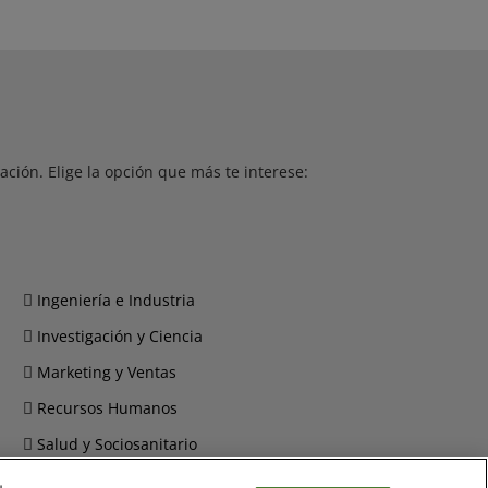
ción. Elige la opción que más te interese:
Ingeniería e Industria
Investigación y Ciencia
Marketing y Ventas
Recursos Humanos
Salud y Sociosanitario