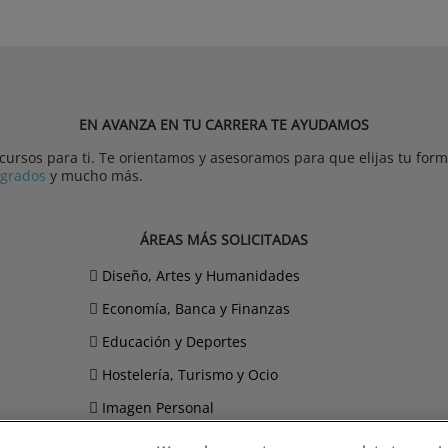
EN AVANZA EN TU CARRERA TE AYUDAMOS
rsos para ti. Te orientamos y asesoramos para que elijas tu forma
tgrados
y mucho más.
ÁREAS MÁS SOLICITADAS
Diseño, Artes y Humanidades
Economía, Banca y Finanzas
Educación y Deportes
Hostelería, Turismo y Ocio
Imagen Personal
Informática y Telecomunicaciones