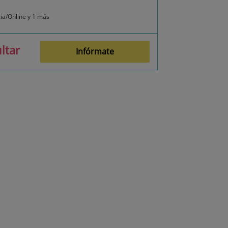
cia/Online y 1 más
ltar
Infórmate