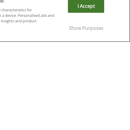
de:
I Accept
 characteristics for
n a device. Personalised ads and
insights and product
Cursos en Soria
Show Purposes
Cursos en Tarragona
Cursos en Tenerife
Cursos en Toledo
Cursos en Valencia
Cursos en Valladolid
Cursos en Zaragoza
Cursos en Ávila
¡Síguenos!