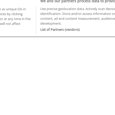
We and our partners process data to provi
Use precise geolocation data. Actively scan device
 as unique IDs in
identification. Store and/or access information o
ces by clicking
BUSCA TUS CURSOS EN TU PROVINCIA
content, ad and content measurement, audience 
or at any time in the
development.
 en Castellón
Cursos en La Rioja
will not affect
 en Ciudad Real
Cursos en Las Palmas
List of Partners (vendors)
 en Cáceres
Cursos en León
 en Cádiz
Cursos en Lleida
 en Córdoba
Cursos en Madrid
 en Gipuzkoa
Cursos en Murcia
 en Girona
Cursos en Málaga
 en Granada
Cursos en Navarra
 en Huelva
Cursos en Pontevedra
 en Illes Balears
Cursos en Salamanca
 en Jaén
Cursos en Sevilla
uiénes somos
Aviso Legal