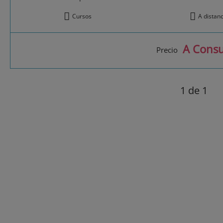
Cursos
A distan
A Consu
Precio
1
de 1