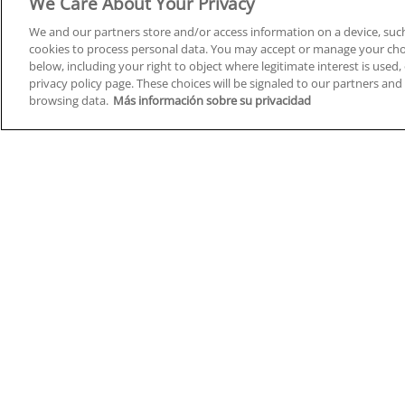
We Care About Your Privacy
We and our partners store and/or access information on a device, such
cookies to process personal data. You may accept or manage your choi
below, including your right to object where legitimate interest is used, 
Cursos en A Coruña
Cursos
privacy policy page. These choices will be signaled to our partners and 
browsing data.
Más información sobre su privacidad
Cursos en Albacete
Cursos
Cursos en Alicante
Cursos
Cursos en Almería
Cursos
Cursos en Araba/Álava
Cursos
Cursos en Asturias
Cursos
Cursos en Badajoz
Cursos
Cursos en Barcelona
Cursos
Cursos en Bizkaia
Cursos
Cursos en Burgos
Cursos
Cursos en Cantabria
Cursos
Home
Q