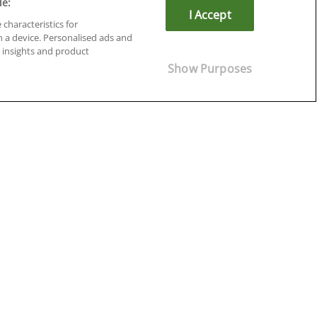
de:
I Accept
 characteristics for
n a device. Personalised ads and
insights and product
Cursos en Soria
Show Purposes
Cursos en Tarragona
Cursos en Tenerife
Cursos en Toledo
Cursos en Valencia
Cursos en Valladolid
Cursos en Zaragoza
Cursos en Ávila
¡Síguenos!