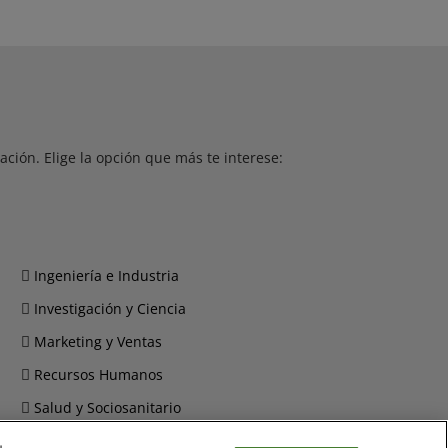
ción. Elige la opción que más te interese:
Ingeniería e Industria
Investigación y Ciencia
Marketing y Ventas
Recursos Humanos
Salud y Sociosanitario