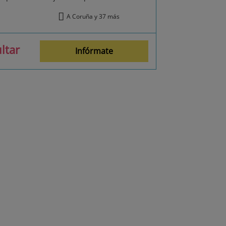
A Coruña y 37 más
ltar
Infórmate