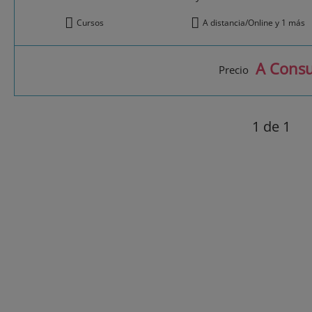
Cursos
A distancia/Online y 1 más
A Consu
Precio
1
de 1