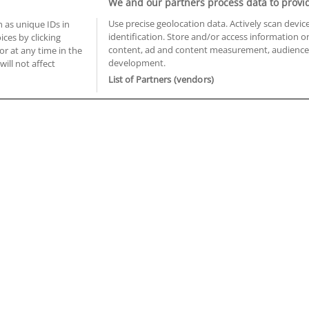
We and our partners process data to provi
Use precise geolocation data. Actively scan device
 as unique IDs in
identification. Store and/or access information o
ces by clicking
BUSCA TUS CURSOS EN TU PROVINCIA
content, ad and content measurement, audience 
or at any time in the
development.
 en Castellón
Cursos en La Rioja
will not affect
 en Ciudad Real
Cursos en Las Palmas
List of Partners (vendors)
 en Cáceres
Cursos en León
 en Cádiz
Cursos en Lleida
 en Córdoba
Cursos en Madrid
 en Gipuzkoa
Cursos en Murcia
 en Girona
Cursos en Málaga
 en Granada
Cursos en Navarra
 en Huelva
Cursos en Pontevedra
 en Illes Balears
Cursos en Salamanca
 en Jaén
Cursos en Sevilla
uiénes somos
Aviso Legal