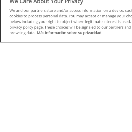
We Care About Your Privacy
We and our partners store and/or access information on a device, such
cookies to process personal data. You may accept or manage your choi
below, including your right to object where legitimate interest is used, 
Cursos en A Coruña
Cursos
privacy policy page. These choices will be signaled to our partners and 
browsing data.
Más información sobre su privacidad
Cursos en Albacete
Cursos
Cursos en Alicante
Cursos
Cursos en Almería
Cursos
Cursos en Araba/Álava
Cursos
Cursos en Asturias
Cursos
Cursos en Badajoz
Cursos
Cursos en Barcelona
Cursos
Cursos en Bizkaia
Cursos
Cursos en Burgos
Cursos
Cursos en Cantabria
Cursos
Home
Q