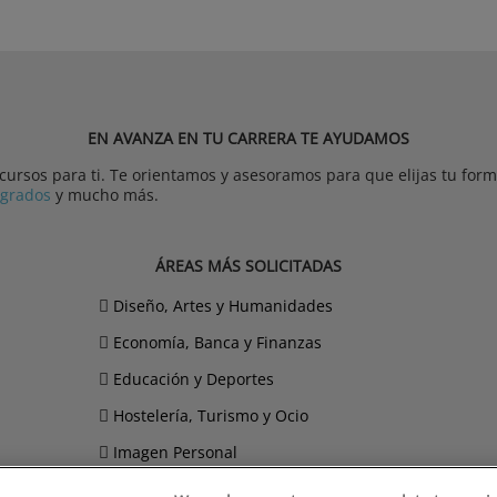
EN AVANZA EN TU CARRERA TE AYUDAMOS
rsos para ti. Te orientamos y asesoramos para que elijas tu forma
tgrados
y mucho más.
ÁREAS MÁS SOLICITADAS
Diseño, Artes y Humanidades
Economía, Banca y Finanzas
Educación y Deportes
Hostelería, Turismo y Ocio
Imagen Personal
Informática y Telecomunicaciones