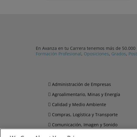
En Avanza en tu Carrera tenemos más de 50.000 cu
Formación Profesional
,
Oposiciones
,
Grados
,
Pos
Administración de Empresas
Agroalimentario, Minas y Energía
Calidad y Medio Ambiente
Compras, Logística y Transporte
Comunicación, Imagen y Sonido
Derecho y Seguridad