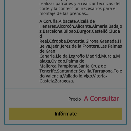
realizar patrones y a realizar técnicas del
corte y la confección necesarios para el
montaje de las prendas...
A Coruña,Albacete,Alcalá de
Henares,Alcorcón,Alicante,Almería,Badajo
z,Barcelona,Bilbao,Burgos,Castelló,Ciuda
d
Real,Córdoba,Donostia,Girona,Granada,H
uelva,Jaén,Jerez de la Frontera,Las Palmas
de Gran
Canaria,Lleida,Logroño,Madrid,Murcia,M
álaga,Oviedo,Palma de
Mallorca,Pamplona,Santa Cruz de
Tenerife,Santander,Sevilla,Tarragona,Tole
do,Valencia,Valladolid,Vigo,Vitoria-
Gasteiz,Zaragoza,
A Consultar
Precio
Infórmate