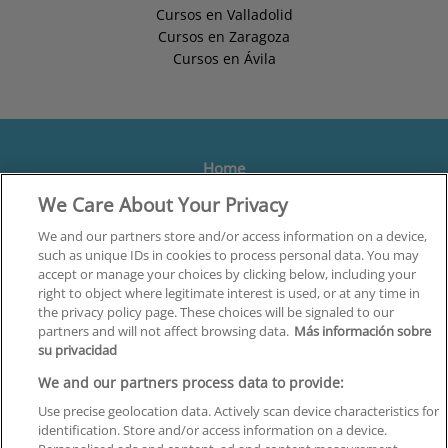
Cursos en Valladolid
Cursos en Zaragoza
Cursos en Ávila
Home
We Care About Your Privacy
Formación
Centros
We and our partners store and/or access information on a device,
such as unique IDs in cookies to process personal data. You may
Orientación
accept or manage your choices by clicking below, including your
right to object where legitimate interest is used, or at any time in
Quiénes somos
the privacy policy page. These choices will be signaled to our
partners and will not affect browsing data.
Más información sobre
Contacta
su privacidad
Aviso Legal
We and our partners process data to provide:
Política de Privacidad
Use precise geolocation data. Actively scan device characteristics for
identification. Store and/or access information on a device.
Política de Cookies