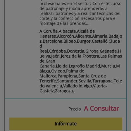
profesionales en el sector. Con este curso
de patronaje y moda aprenderás a
realizar patrones y a realizar técnicas del
corte y la confección necesarios para el
montaje de las prendas...
A Coruña,Albacete,Alcalá de
Henares,Alcorcón,Alicante,Almería,Badajo
z,Barcelona,Bilbao,Burgos,Castelló,Ciuda
d
Real,Córdoba,Donostia,Girona,Granada,H
uelva,Jaén,Jerez de la Frontera,Las Palmas
de Gran
Canaria,Lleida,Logroño,Madrid,Murcia,M
álaga,Oviedo,Palma de
Mallorca,Pamplona,Santa Cruz de
Tenerife,Santander,Sevilla,Tarragona,Tole
do,Valencia,Valladolid,Vigo,Vitoria-
Gasteiz,Zaragoza,
A Consultar
Precio
Infórmate