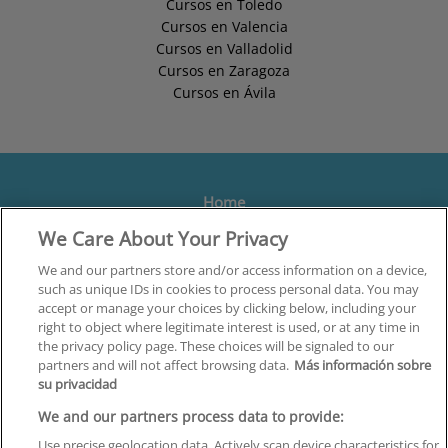
Cursos en Toledo
Cursos en Valencia
Cursos en Valladolid
Cursos en Zaragoza
Cursos en Ávila
Home
We Care About Your Privacy
Formación
Centros
We and our partners store and/or access information on a device,
such as unique IDs in cookies to process personal data. You may
Orientación
accept or manage your choices by clicking below, including your
right to object where legitimate interest is used, or at any time in
Quiénes somos
the privacy policy page. These choices will be signaled to our
partners and will not affect browsing data.
Más información sobre
Contacta
su privacidad
Aviso Legal
We and our partners process data to provide:
Política de Privacidad
Use precise geolocation data. Actively scan device characteristics for