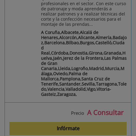
profesionales en el sector. Con este curso
de patronaje y moda aprenderás a
realizar patrones y a realizar técnicas del
corte y la confección necesarios para el
montaje de las prendas...
A Coruña,Albacete,Alcalá de
Henares,Alcorcón,Alicante,Almería,Badajo
z,Barcelona,Bilbao,Burgos,Castelló,Ciuda
d
Real,Córdoba,Donostia,Girona,Granada,H
uelva,Jaén,Jerez de la Frontera,Las Palmas
de Gran
Canaria,Lleida,Logroño,Madrid,Murcia,M
álaga,Oviedo,Palma de
Mallorca,Pamplona,Santa Cruz de
Tenerife,Santander,Sevilla,Tarragona,Tole
do,Valencia,Valladolid,Vigo,Vitoria-
Gasteiz,Zaragoza,
A Consultar
Precio
Infórmate