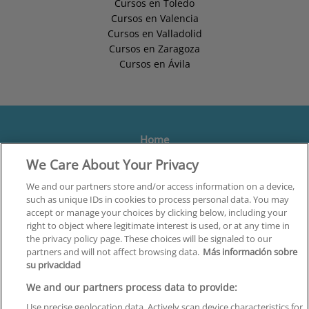
Cursos en Toledo
Cursos en Valencia
Cursos en Valladolid
Cursos en Zaragoza
Cursos en Ávila
Home
We Care About Your Privacy
Formación
Centros
We and our partners store and/or access information on a device,
such as unique IDs in cookies to process personal data. You may
Orientación
accept or manage your choices by clicking below, including your
right to object where legitimate interest is used, or at any time in
Quiénes somos
the privacy policy page. These choices will be signaled to our
partners and will not affect browsing data.
Más información sobre
Contacta
su privacidad
Aviso Legal
We and our partners process data to provide:
Política de Privacidad
Use precise geolocation data. Actively scan device characteristics for