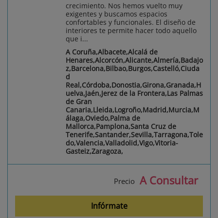
crecimiento. Nos hemos vuelto muy
exigentes y buscamos espacios
confortables y funcionales. El diseño de
interiores te permite hacer todo aquello
que i...
A Coruña,Albacete,Alcalá de
Henares,Alcorcón,Alicante,Almería,Badajo
z,Barcelona,Bilbao,Burgos,Castelló,Ciuda
d
Real,Córdoba,Donostia,Girona,Granada,H
uelva,Jaén,Jerez de la Frontera,Las Palmas
de Gran
Canaria,Lleida,Logroño,Madrid,Murcia,M
álaga,Oviedo,Palma de
Mallorca,Pamplona,Santa Cruz de
Tenerife,Santander,Sevilla,Tarragona,Tole
do,Valencia,Valladolid,Vigo,Vitoria-
Gasteiz,Zaragoza,
A Consultar
Precio
Infórmate