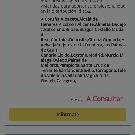
interioristas especializados en
viviendas para aportar su profesionalidad
en la distribución, dise&...
A Coruña,Albacete,Alcalá de
Henares,Alcorcón,Alicante,Almería,Badajo
z,Barcelona,Bilbao,Burgos,Castelló,Ciuda
d
Real,Córdoba,Donostia,Girona,Granada,H
uelva,Jaén,Jerez de la Frontera,Las Palmas
de Gran
Canaria,Lleida,Logroño,Madrid,Murcia,M
álaga,Oviedo,Palma de
Mallorca,Pamplona,Santa Cruz de
Tenerife,Santander,Sevilla,Tarragona,Tole
do,Valencia,Valladolid,Vigo,Vitoria-
Gasteiz,Zaragoza,
A Consultar
Precio
Infórmate