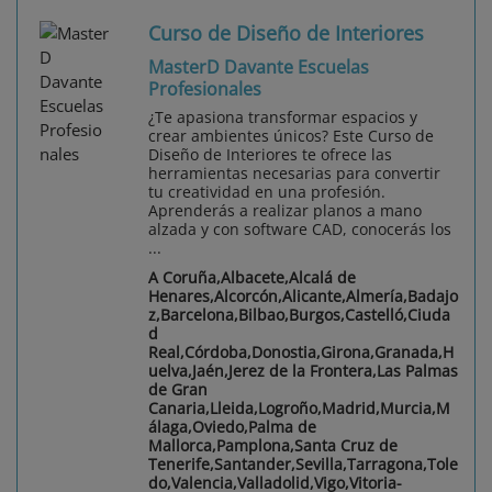
Curso de Diseño de Interiores
MasterD Davante Escuelas
Profesionales
¿Te apasiona transformar espacios y
crear ambientes únicos? Este Curso de
Diseño de Interiores te ofrece las
herramientas necesarias para convertir
tu creatividad en una profesión.
Aprenderás a realizar planos a mano
alzada y con software CAD, conocerás los
...
A Coruña,Albacete,Alcalá de
Henares,Alcorcón,Alicante,Almería,Badajo
z,Barcelona,Bilbao,Burgos,Castelló,Ciuda
d
Real,Córdoba,Donostia,Girona,Granada,H
uelva,Jaén,Jerez de la Frontera,Las Palmas
de Gran
Canaria,Lleida,Logroño,Madrid,Murcia,M
álaga,Oviedo,Palma de
Mallorca,Pamplona,Santa Cruz de
Tenerife,Santander,Sevilla,Tarragona,Tole
do,Valencia,Valladolid,Vigo,Vitoria-