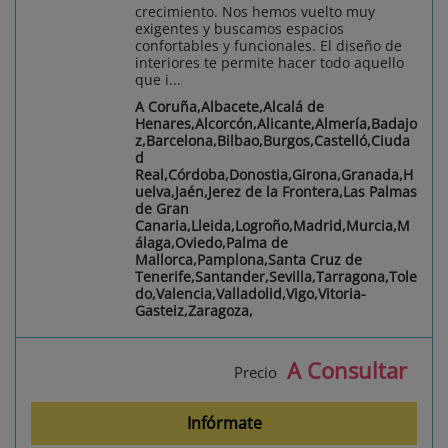
crecimiento. Nos hemos vuelto muy
exigentes y buscamos espacios
confortables y funcionales. El diseño de
interiores te permite hacer todo aquello
que i...
A Coruña,Albacete,Alcalá de
Henares,Alcorcón,Alicante,Almería,Badajo
z,Barcelona,Bilbao,Burgos,Castelló,Ciuda
d
Real,Córdoba,Donostia,Girona,Granada,H
uelva,Jaén,Jerez de la Frontera,Las Palmas
de Gran
Canaria,Lleida,Logroño,Madrid,Murcia,M
álaga,Oviedo,Palma de
Mallorca,Pamplona,Santa Cruz de
Tenerife,Santander,Sevilla,Tarragona,Tole
do,Valencia,Valladolid,Vigo,Vitoria-
Gasteiz,Zaragoza,
A Consultar
Precio
Infórmate