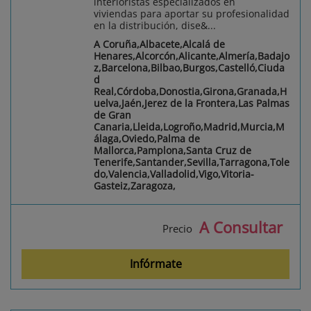
interioristas especializados en
viviendas para aportar su profesionalidad
en la distribución, dise&...
A Coruña,Albacete,Alcalá de
Henares,Alcorcón,Alicante,Almería,Badajo
z,Barcelona,Bilbao,Burgos,Castelló,Ciuda
d
Real,Córdoba,Donostia,Girona,Granada,H
uelva,Jaén,Jerez de la Frontera,Las Palmas
de Gran
Canaria,Lleida,Logroño,Madrid,Murcia,M
álaga,Oviedo,Palma de
Mallorca,Pamplona,Santa Cruz de
Tenerife,Santander,Sevilla,Tarragona,Tole
do,Valencia,Valladolid,Vigo,Vitoria-
Gasteiz,Zaragoza,
A Consultar
Precio
Infórmate