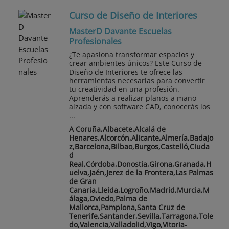
Curso de Diseño de Interiores
MasterD Davante Escuelas
Profesionales
¿Te apasiona transformar espacios y
crear ambientes únicos? Este Curso de
Diseño de Interiores te ofrece las
herramientas necesarias para convertir
tu creatividad en una profesión.
Aprenderás a realizar planos a mano
alzada y con software CAD, conocerás los
...
A Coruña,Albacete,Alcalá de
Henares,Alcorcón,Alicante,Almería,Badajo
z,Barcelona,Bilbao,Burgos,Castelló,Ciuda
d
Real,Córdoba,Donostia,Girona,Granada,H
uelva,Jaén,Jerez de la Frontera,Las Palmas
de Gran
Canaria,Lleida,Logroño,Madrid,Murcia,M
álaga,Oviedo,Palma de
Mallorca,Pamplona,Santa Cruz de
Tenerife,Santander,Sevilla,Tarragona,Tole
do,Valencia,Valladolid,Vigo,Vitoria-