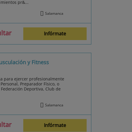
imientos pr&...
Salamanca
ltar
Infórmate
sculación y Fitness
ta para ejercer profesionalmente
ersonal, Preparador Físico, o
 Federación Deportiva, Club de
Salamanca
ltar
Infórmate