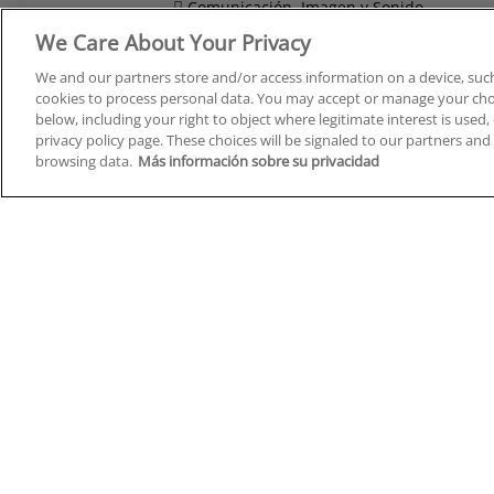
Comunicación, Imagen y Sonido
We Care About Your Privacy
Derecho y Seguridad
We and our partners store and/or access information on a device, such
cookies to process personal data. You may accept or manage your choi
below, including your right to object where legitimate interest is used, 
privacy policy page. These choices will be signaled to our partners and 
Cursos en A Coruña
Cursos
browsing data.
Más información sobre su privacidad
Cursos en Albacete
Cursos
Cursos en Alicante
Cursos
Cursos en Almería
Cursos
Cursos en Araba/Álava
Cursos
Cursos en Asturias
Cursos
Cursos en Badajoz
Cursos
Cursos en Barcelona
Cursos
Cursos en Bizkaia
Cursos
Cursos en Burgos
Cursos
Cursos en Cantabria
Cursos