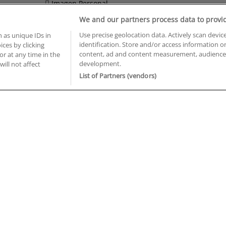
Imagen Personal
We and our partners process data to provi
Informática y Telecomunicaciones
Use precise geolocation data. Actively scan device
 as unique IDs in
identification. Store and/or access information o
ces by clicking
BUSCA TUS CURSOS EN TU PROVINCIA
content, ad and content measurement, audience 
or at any time in the
development.
will not affect
 en Castellón
Cursos en La Rioja
List of Partners (vendors)
 en Ciudad Real
Cursos en Las Palmas
 en Cáceres
Cursos en León
 en Cádiz
Cursos en Lleida
 en Córdoba
Cursos en Madrid
 en Gipuzkoa
Cursos en Murcia
 en Girona
Cursos en Málaga
 en Granada
Cursos en Navarra
 en Huelva
Cursos en Pontevedra
 en Illes Balears
Cursos en Salamanca
 en Jaén
Cursos en Sevilla