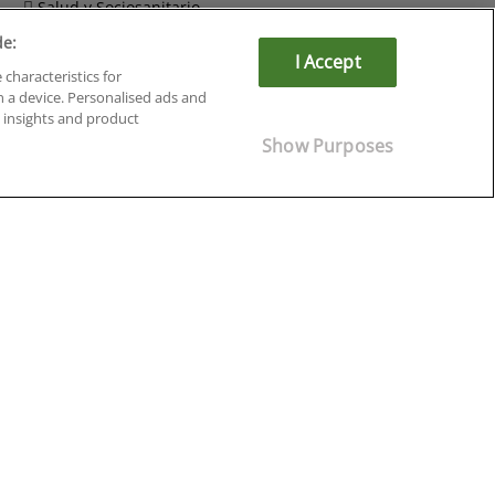
Salud y Sociosanitario
de:
I Accept
 characteristics for
n a device. Personalised ads and
insights and product
Show Purposes
Cursos en Soria
Cursos en Tarragona
Cursos en Tenerife
Cursos en Toledo
Cursos en Valencia
Cursos en Valladolid
Cursos en Zaragoza
Cursos en Ávila