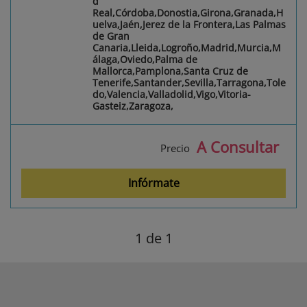
d
Real,Córdoba,Donostia,Girona,Granada,H
uelva,Jaén,Jerez de la Frontera,Las Palmas
de Gran
Canaria,Lleida,Logroño,Madrid,Murcia,M
álaga,Oviedo,Palma de
Mallorca,Pamplona,Santa Cruz de
Tenerife,Santander,Sevilla,Tarragona,Tole
do,Valencia,Valladolid,Vigo,Vitoria-
Gasteiz,Zaragoza,
A Consultar
Precio
Infórmate
1
de 1