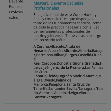
MasterD Davante Escuelas
Profesionales
El objetivo final de este Curso Hacking
Ético y Forensic IT es que dispongas,
tanto de los fundamentos teóricos, como
de toda la práctica necesaria con el uso
de herramientas profesionales de
hacking y forensic IT que verás a lo largo
del recorrido teóric...
A Coruña,Albacete,Alcalá de
Henares,Alcorcón,Alicante,Almería,Badajo
z,Barcelona,Bilbao,Burgos,Castelló,Ciuda
d
Real,Córdoba,Donostia,Girona,Granada,H
uelva,Jaén,Jerez de la Frontera,Las Palmas
de Gran
Canaria,Lleida,Logroño,Madrid,Murcia,M
álaga,Oviedo,Palma de
Mallorca,Pamplona,Santa Cruz de
Tenerife,Santander,Sevilla,Tarragona,Tole
do,Valencia,Valladolid,Vigo,Vitoria-
Gasteiz,Zaragoza,