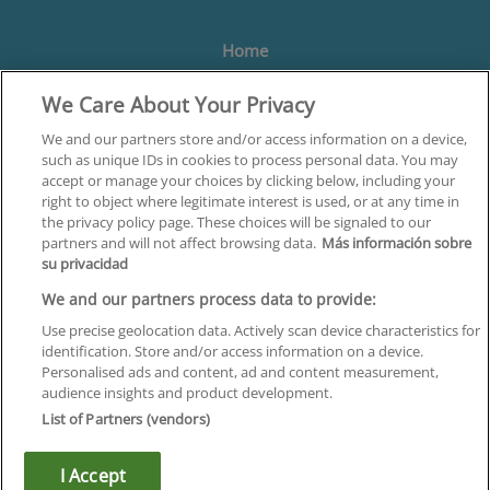
Home
We Care About Your Privacy
Formación
Centros
We and our partners store and/or access information on a device,
such as unique IDs in cookies to process personal data. You may
Orientación
accept or manage your choices by clicking below, including your
right to object where legitimate interest is used, or at any time in
Quiénes somos
the privacy policy page. These choices will be signaled to our
partners and will not affect browsing data.
Más información sobre
Contacta
su privacidad
Aviso Legal
We and our partners process data to provide:
Política de Privacidad
Use precise geolocation data. Actively scan device characteristics for
identification. Store and/or access information on a device.
Política de Cookies
Personalised ads and content, ad and content measurement,
audience insights and product development.
Canal Ético
List of Partners (vendors)
¡Síguenos!
I Accept