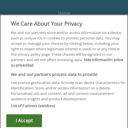
Home
We Care About Your Privacy
Formación
Centros
We and our partners store and/or access information on a device,
such as unique IDs in cookies to process personal data. You may
Orientación
accept or manage your choices by clicking below, including your
right to object where legitimate interest is used, or at any time in
Quiénes somos
the privacy policy page. These choices will be signaled to our
partners and will not affect browsing data.
Más información sobre
Contacta
su privacidad
Aviso Legal
We and our partners process data to provide:
Política de Privacidad
Use precise geolocation data. Actively scan device characteristics for
identification. Store and/or access information on a device.
Política de Cookies
Personalised ads and content, ad and content measurement,
audience insights and product development.
Canal Ético
List of Partners (vendors)
¡Síguenos!
I Accept