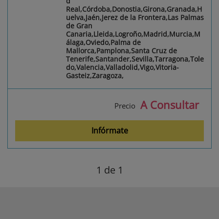
d
Real,Córdoba,Donostia,Girona,Granada,H
uelva,Jaén,Jerez de la Frontera,Las Palmas
de Gran
Canaria,Lleida,Logroño,Madrid,Murcia,M
álaga,Oviedo,Palma de
Mallorca,Pamplona,Santa Cruz de
Tenerife,Santander,Sevilla,Tarragona,Tole
do,Valencia,Valladolid,Vigo,Vitoria-
Gasteiz,Zaragoza,
A Consultar
Precio
Infórmate
1
de 1