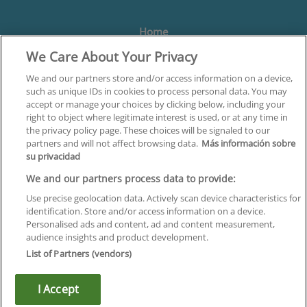
Home
We Care About Your Privacy
Formación
Centros
We and our partners store and/or access information on a device,
such as unique IDs in cookies to process personal data. You may
Orientación
accept or manage your choices by clicking below, including your
right to object where legitimate interest is used, or at any time in
Quiénes somos
the privacy policy page. These choices will be signaled to our
partners and will not affect browsing data.
Más información sobre
Contacta
su privacidad
Aviso Legal
We and our partners process data to provide:
Política de Privacidad
Use precise geolocation data. Actively scan device characteristics for
identification. Store and/or access information on a device.
Política de Cookies
Personalised ads and content, ad and content measurement,
audience insights and product development.
Canal Ético
List of Partners (vendors)
¡Síguenos!
I Accept