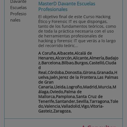
MasterD Davante Escuelas
Profesionales
El objetivo final de este Curso Hacking
Ético y Forensic IT es que dispongas,
tanto de los fundamentos teóricos, como
de toda la práctica necesaria con el uso
de herramientas profesionales de
hacking y forensic IT que verás a lo largo
del recorrido teóric...
A Coruña,Albacete,Alcalá de
Henares,Alcorcón,Alicante,Almería,Badajo
z,Barcelona,Bilbao,Burgos,Castelló,Ciuda
d
Real,Córdoba,Donostia,Girona,Granada,H
uelva,Jaén,Jerez de la Frontera,Las Palmas
de Gran
Canaria,Lleida,Logroño,Madrid,Murcia,M
álaga,Oviedo,Palma de
Mallorca,Pamplona,Santa Cruz de
Tenerife,Santander,Sevilla,Tarragona,Tole
do,Valencia,Valladolid,Vigo,Vitoria-
Gasteiz,Zaragoza,