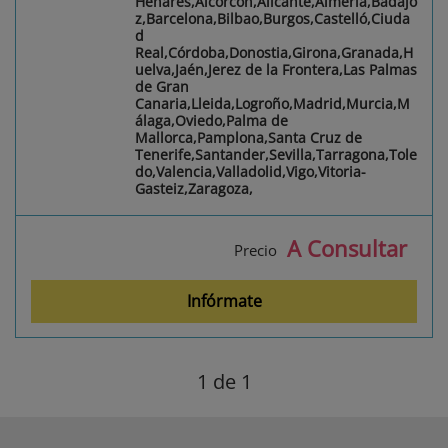
Henares,Alcorcón,Alicante,Almería,Badajo
z,Barcelona,Bilbao,Burgos,Castelló,Ciuda
d
Real,Córdoba,Donostia,Girona,Granada,H
uelva,Jaén,Jerez de la Frontera,Las Palmas
de Gran
Canaria,Lleida,Logroño,Madrid,Murcia,M
álaga,Oviedo,Palma de
Mallorca,Pamplona,Santa Cruz de
Tenerife,Santander,Sevilla,Tarragona,Tole
do,Valencia,Valladolid,Vigo,Vitoria-
Gasteiz,Zaragoza,
A Consultar
Precio
Infórmate
1
de 1