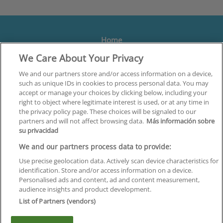
Home
We Care About Your Privacy
Formación
Centros
We and our partners store and/or access information on a device,
such as unique IDs in cookies to process personal data. You may
Orientación
accept or manage your choices by clicking below, including your
right to object where legitimate interest is used, or at any time in
Quiénes somos
the privacy policy page. These choices will be signaled to our
partners and will not affect browsing data.
Más información sobre
Contacta
su privacidad
Aviso Legal
We and our partners process data to provide:
Política de Privacidad
Use precise geolocation data. Actively scan device characteristics for
identification. Store and/or access information on a device.
Política de Cookies
Personalised ads and content, ad and content measurement,
audience insights and product development.
Canal Ético
List of Partners (vendors)
¡Síguenos!