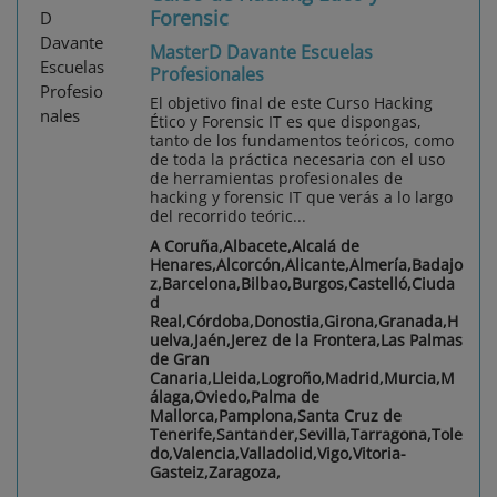
Forensic
MasterD Davante Escuelas
Profesionales
El objetivo final de este Curso Hacking
Ético y Forensic IT es que dispongas,
tanto de los fundamentos teóricos, como
de toda la práctica necesaria con el uso
de herramientas profesionales de
hacking y forensic IT que verás a lo largo
del recorrido teóric...
A Coruña,Albacete,Alcalá de
Henares,Alcorcón,Alicante,Almería,Badajo
z,Barcelona,Bilbao,Burgos,Castelló,Ciuda
d
Real,Córdoba,Donostia,Girona,Granada,H
uelva,Jaén,Jerez de la Frontera,Las Palmas
de Gran
Canaria,Lleida,Logroño,Madrid,Murcia,M
álaga,Oviedo,Palma de
Mallorca,Pamplona,Santa Cruz de
Tenerife,Santander,Sevilla,Tarragona,Tole
do,Valencia,Valladolid,Vigo,Vitoria-
Gasteiz,Zaragoza,