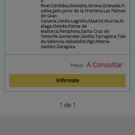
d
Real,Córdoba,Donostia,Girona,Granada,H
uelva,Jaén,Jerez de la Frontera,Las Palmas
de Gran
Canaria,Lleida,Logroño,Madrid,Murcia,M
álaga,Oviedo,Palma de
Mallorca,Pamplona,Santa Cruz de
Tenerife,Santander,Sevilla,Tarragona,Tole
do,Valencia,Valladolid,Vigo,Vitoria-
Gasteiz,Zaragoza,
A Consultar
Precio
Infórmate
1
de 1