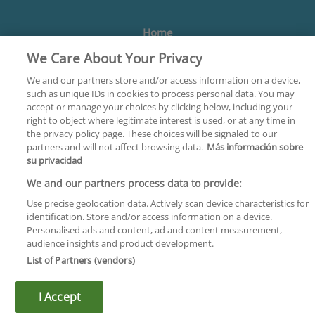
Home
We Care About Your Privacy
Formación
Centros
We and our partners store and/or access information on a device,
such as unique IDs in cookies to process personal data. You may
Orientación
accept or manage your choices by clicking below, including your
right to object where legitimate interest is used, or at any time in
Quiénes somos
the privacy policy page. These choices will be signaled to our
partners and will not affect browsing data.
Más información sobre
Contacta
su privacidad
Aviso Legal
We and our partners process data to provide:
Política de Privacidad
Use precise geolocation data. Actively scan device characteristics for
identification. Store and/or access information on a device.
Política de Cookies
Personalised ads and content, ad and content measurement,
audience insights and product development.
Canal Ético
List of Partners (vendors)
¡Síguenos!
I Accept