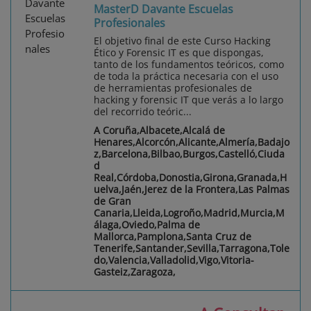
MasterD Davante Escuelas
Profesionales
El objetivo final de este Curso Hacking
Ético y Forensic IT es que dispongas,
tanto de los fundamentos teóricos, como
de toda la práctica necesaria con el uso
de herramientas profesionales de
hacking y forensic IT que verás a lo largo
del recorrido teóric...
A Coruña,Albacete,Alcalá de
Henares,Alcorcón,Alicante,Almería,Badajo
z,Barcelona,Bilbao,Burgos,Castelló,Ciuda
d
Real,Córdoba,Donostia,Girona,Granada,H
uelva,Jaén,Jerez de la Frontera,Las Palmas
de Gran
Canaria,Lleida,Logroño,Madrid,Murcia,M
álaga,Oviedo,Palma de
Mallorca,Pamplona,Santa Cruz de
Tenerife,Santander,Sevilla,Tarragona,Tole
do,Valencia,Valladolid,Vigo,Vitoria-
Gasteiz,Zaragoza,