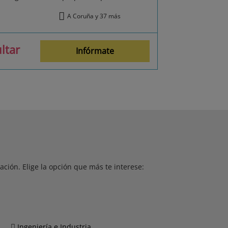
A Coruña y 37 más
ltar
Infórmate
ción. Elige la opción que más te interese:
Ingeniería e Industria