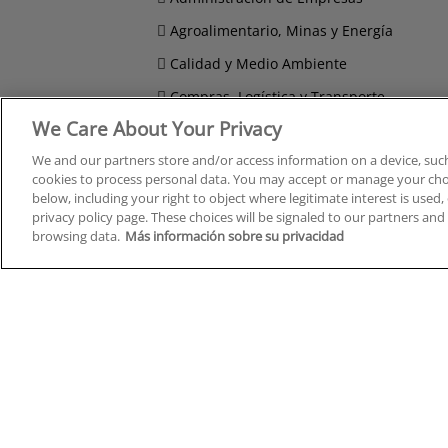
Agroalimentario, Minas y Energía
Calidad y Medio Ambiente
Compras, Logística y Transporte
We Care About Your Privacy
Comunicación, Imagen y Sonido
We and our partners store and/or access information on a device, such
Derecho y Seguridad
cookies to process personal data. You may accept or manage your choi
below, including your right to object where legitimate interest is used, 
privacy policy page. These choices will be signaled to our partners and 
browsing data.
Más información sobre su privacidad
Cursos en A Coruña
Cursos
Cursos en Albacete
Cursos
Cursos en Alicante
Cursos
Cursos en Almería
Cursos
Cursos en Araba/Álava
Cursos
Cursos en Asturias
Cursos
Cursos en Badajoz
Cursos
Cursos en Barcelona
Cursos
Cursos en Bizkaia
Cursos