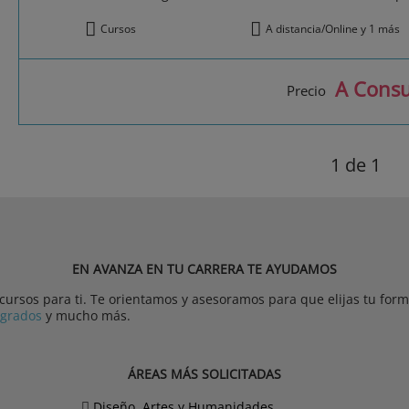
Cursos
A distancia/Online y 1 más
A Consu
Precio
1
de 1
EN AVANZA EN TU CARRERA TE AYUDAMOS
rsos para ti. Te orientamos y asesoramos para que elijas tu forma
tgrados
y mucho más.
ÁREAS MÁS SOLICITADAS
Diseño, Artes y Humanidades