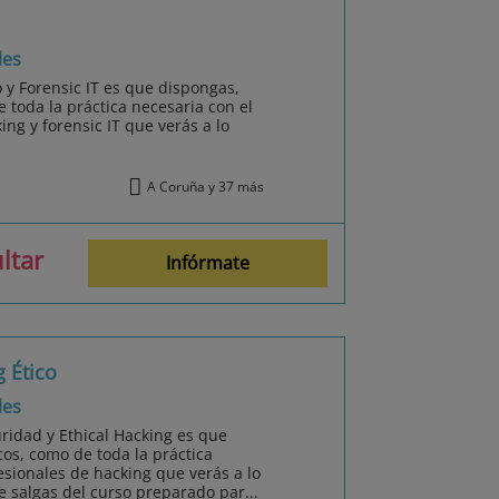
les
o y Forensic IT es que dispongas,
 toda la práctica necesaria con el
ng y forensic IT que verás a lo
A Coruña y 37 más
ltar
Infórmate
 Ético
les
uridad y Ethical Hacking es que
os, como de toda la práctica
sionales de hacking que verás a lo
ue salgas del curso preparado par...