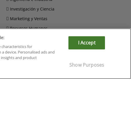
Investigación y Ciencia
Marketing y Ventas
Recursos Humanos
de:
Salud y Sociosanitario
I Accept
 characteristics for
n a device. Personalised ads and
insights and product
Show Purposes
Cursos en Soria
Cursos en Tarragona
Cursos en Tenerife
Cursos en Toledo
Cursos en Valencia
Cursos en Valladolid
Cursos en Zaragoza
Cursos en Ávila