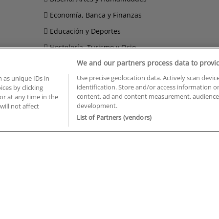
Economía, Banca y Finanzas
Educación y Deportes
Hostelería, Turismo y Ocio
We and our partners process data to provi
Imagen Personal
Use precise geolocation data. Actively scan device
 as unique IDs in
Informática y Telecomunicaciones
identification. Store and/or access information o
ces by clicking
content, ad and content measurement, audience 
or at any time in the
development.
will not affect
BUSCA TUS CURSOS EN TU PROVINCIA
List of Partners (vendors)
 en Castellón
Cursos en La Rioja
 en Ciudad Real
Cursos en Las Palmas
 en Cáceres
Cursos en León
 en Cádiz
Cursos en Lleida
 en Córdoba
Cursos en Madrid
 en Gipuzkoa
Cursos en Murcia
 en Girona
Cursos en Málaga
 en Granada
Cursos en Navarra
 en Huelva
Cursos en Pontevedra