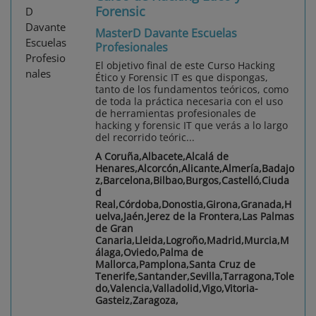
Forensic
MasterD Davante Escuelas
Profesionales
El objetivo final de este Curso Hacking
Ético y Forensic IT es que dispongas,
tanto de los fundamentos teóricos, como
de toda la práctica necesaria con el uso
de herramientas profesionales de
hacking y forensic IT que verás a lo largo
del recorrido teóric...
A Coruña,Albacete,Alcalá de
Henares,Alcorcón,Alicante,Almería,Badajo
z,Barcelona,Bilbao,Burgos,Castelló,Ciuda
d
Real,Córdoba,Donostia,Girona,Granada,H
uelva,Jaén,Jerez de la Frontera,Las Palmas
de Gran
Canaria,Lleida,Logroño,Madrid,Murcia,M
álaga,Oviedo,Palma de
Mallorca,Pamplona,Santa Cruz de
Tenerife,Santander,Sevilla,Tarragona,Tole
do,Valencia,Valladolid,Vigo,Vitoria-
Gasteiz,Zaragoza,