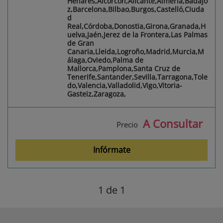
Henares,Alcorcón,Alicante,Almería,Badajo
z,Barcelona,Bilbao,Burgos,Castelló,Ciuda
d
Real,Córdoba,Donostia,Girona,Granada,H
uelva,Jaén,Jerez de la Frontera,Las Palmas
de Gran
Canaria,Lleida,Logroño,Madrid,Murcia,M
álaga,Oviedo,Palma de
Mallorca,Pamplona,Santa Cruz de
Tenerife,Santander,Sevilla,Tarragona,Tole
do,Valencia,Valladolid,Vigo,Vitoria-
Gasteiz,Zaragoza,
A Consultar
Precio
Infórmate
1
de 1