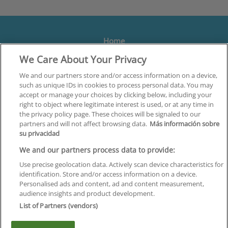
Home
We Care About Your Privacy
Formación
Centros
We and our partners store and/or access information on a device,
such as unique IDs in cookies to process personal data. You may
Orientación
accept or manage your choices by clicking below, including your
right to object where legitimate interest is used, or at any time in
Quiénes somos
the privacy policy page. These choices will be signaled to our
partners and will not affect browsing data.
Más información sobre
Contacta
su privacidad
Aviso Legal
We and our partners process data to provide:
Política de Privacidad
Use precise geolocation data. Actively scan device characteristics for
identification. Store and/or access information on a device.
Política de Cookies
Personalised ads and content, ad and content measurement,
audience insights and product development.
Canal Ético
List of Partners (vendors)
¡Síguenos!