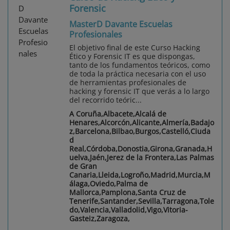
Forensic
MasterD Davante Escuelas
Profesionales
El objetivo final de este Curso Hacking
Ético y Forensic IT es que dispongas,
tanto de los fundamentos teóricos, como
de toda la práctica necesaria con el uso
de herramientas profesionales de
hacking y forensic IT que verás a lo largo
del recorrido teóric...
A Coruña,Albacete,Alcalá de
Henares,Alcorcón,Alicante,Almería,Badajo
z,Barcelona,Bilbao,Burgos,Castelló,Ciuda
d
Real,Córdoba,Donostia,Girona,Granada,H
uelva,Jaén,Jerez de la Frontera,Las Palmas
de Gran
Canaria,Lleida,Logroño,Madrid,Murcia,M
álaga,Oviedo,Palma de
Mallorca,Pamplona,Santa Cruz de
Tenerife,Santander,Sevilla,Tarragona,Tole
do,Valencia,Valladolid,Vigo,Vitoria-
Gasteiz,Zaragoza,