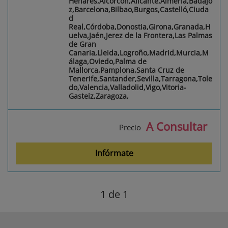
Henares,Alcorcón,Alicante,Almería,Badajo
z,Barcelona,Bilbao,Burgos,Castelló,Ciuda
d
Real,Córdoba,Donostia,Girona,Granada,H
uelva,Jaén,Jerez de la Frontera,Las Palmas
de Gran
Canaria,Lleida,Logroño,Madrid,Murcia,M
álaga,Oviedo,Palma de
Mallorca,Pamplona,Santa Cruz de
Tenerife,Santander,Sevilla,Tarragona,Tole
do,Valencia,Valladolid,Vigo,Vitoria-
Gasteiz,Zaragoza,
A Consultar
Precio
Infórmate
1
de 1