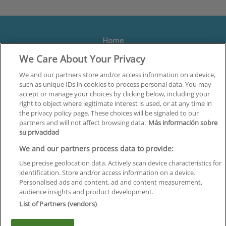
Home
We Care About Your Privacy
Formación
Centros
We and our partners store and/or access information on a device,
such as unique IDs in cookies to process personal data. You may
Orientación
accept or manage your choices by clicking below, including your
right to object where legitimate interest is used, or at any time in
Quiénes somos
the privacy policy page. These choices will be signaled to our
partners and will not affect browsing data.
Más información sobre
Contacta
su privacidad
Aviso Legal
We and our partners process data to provide:
Política de Privacidad
Use precise geolocation data. Actively scan device characteristics for
identification. Store and/or access information on a device.
Política de Cookies
Personalised ads and content, ad and content measurement,
audience insights and product development.
Canal Ético
List of Partners (vendors)
¡Síguenos!