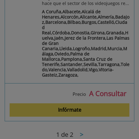
hace que el sector de los videojuegos re...
A Coruña,Albacete,Alcalá de
Henares,Alcorcón,Alicante,Almería,Badajo
z,Barcelona,Bilbao,Burgos,Castelló,Ciuda
d
Real,Córdoba,Donostia,Girona,Granada,H
uelva,Jaén,Jerez de la Frontera,Las Palmas
de Gran
Canaria,Lleida,Logroño,Madrid,Murcia,M
álaga,Oviedo,Palma de
Mallorca,Pamplona,Santa Cruz de
Tenerife,Santander,Sevilla,Tarragona,Tole
do,Valencia,Valladolid,Vigo,Vitoria-
Gasteiz,Zaragoza,
A Consultar
Precio
Infórmate
1
de 2
>