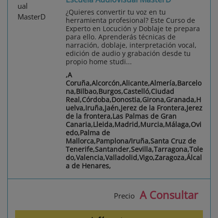
¿Quieres convertir tu voz en tu
herramienta profesional? Este Curso de
Experto en Locución y Doblaje te prepara
para ello. Aprenderás técnicas de
narración, doblaje, interpretación vocal,
edición de audio y grabación desde tu
propio home studi...
,A
Coruña,Alcorcón,Alicante,Almería,Barcelo
na,Bilbao,Burgos,Castelló,Ciudad
Real,Córdoba,Donostia,Girona,Granada,H
uelva,Iruña,Jaén,Jerez de la Frontera,Jerez
de la frontera,Las Palmas de Gran
Canaria,Lleida,Madrid,Murcia,Málaga,Ovi
edo,Palma de
Mallorca,Pamplona/Iruña,Santa Cruz de
Tenerife,Santander,Sevilla,Tarragona,Tole
do,Valencia,Valladolid,Vigo,Zaragoza,Álcal
a de Henares,
A Consultar
Precio