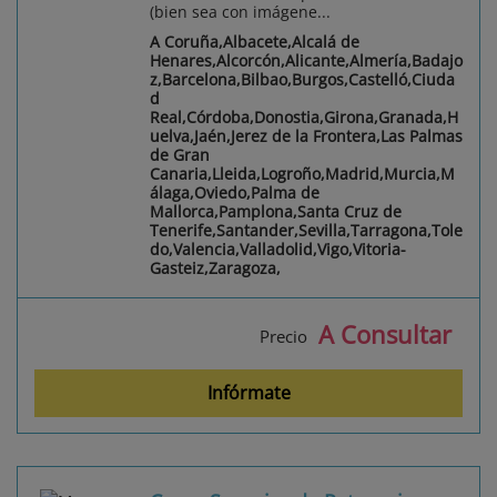
(bien sea con imágene...
A Coruña,Albacete,Alcalá de
Henares,Alcorcón,Alicante,Almería,Badajo
z,Barcelona,Bilbao,Burgos,Castelló,Ciuda
d
Real,Córdoba,Donostia,Girona,Granada,H
uelva,Jaén,Jerez de la Frontera,Las Palmas
de Gran
Canaria,Lleida,Logroño,Madrid,Murcia,M
álaga,Oviedo,Palma de
Mallorca,Pamplona,Santa Cruz de
Tenerife,Santander,Sevilla,Tarragona,Tole
do,Valencia,Valladolid,Vigo,Vitoria-
Gasteiz,Zaragoza,
A Consultar
Precio
Infórmate