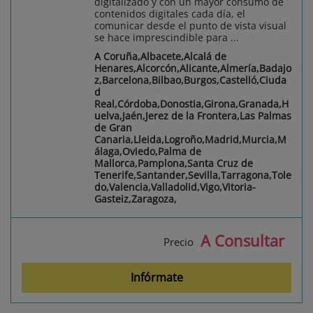
digitalizado y con un mayor consumo de
contenidos digitales cada día, el
comunicar desde el punto de vista visual
se hace imprescindible para ...
A Coruña,Albacete,Alcalá de
Henares,Alcorcón,Alicante,Almería,Badajo
z,Barcelona,Bilbao,Burgos,Castelló,Ciuda
d
Real,Córdoba,Donostia,Girona,Granada,H
uelva,Jaén,Jerez de la Frontera,Las Palmas
de Gran
Canaria,Lleida,Logroño,Madrid,Murcia,M
álaga,Oviedo,Palma de
Mallorca,Pamplona,Santa Cruz de
Tenerife,Santander,Sevilla,Tarragona,Tole
do,Valencia,Valladolid,Vigo,Vitoria-
Gasteiz,Zaragoza,
A Consultar
Precio
Infórmate