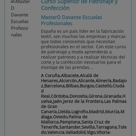
Curso Superior de Patronaje y
Confección
MasterD Davante Escuelas
Profesionales
España es un país líder en la fabricación
textil, son muchas las empresas y marcas
que todos conocemos que necesitan
profesionales en el sector. Con este curso
de patronaje y moda aprenderás a
realizar patrones y a realizar técnicas del
corte y la confección necesarios para el
montaje de las prendas...
A Coruña,Albacete,Alcalá de
Henares,Alcorcón,Alicante,Almería,Badajo
z,Barcelona,Bilbao,Burgos,Castelló,Ciuda
d
Real,Córdoba,Donostia,Girona,Granada,H
uelva,Jaén,Jerez de la Frontera,Las Palmas
de Gran
Canaria,Lleida,Logroño,Madrid,Murcia,M
álaga,Oviedo,Palma de
Mallorca,Pamplona,Santa Cruz de
Tenerife,Santander,Sevilla,Tarragona,Tole
do,Valencia,Valladolid,Vigo,Vitoria-