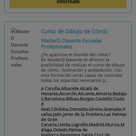
Infórmate
Curso de Dibujo de Cómic
MasterD Davante Escuelas
Profesionales
¿Te apasiona el mundo del cómic?
En MasterD Davante te ofrecen la
posibilidad de realizar el curso de dibujo
de cómic, ilustración y autoedición. Con
esta formación serás capaz de controlar
todos los aspectos necesarios p...
A Coruña,Albacete,Alcalá de
Henares,Alcorcón,Alicante,Almería,Badajo
z,Barcelona,Bilbao,Burgos,Castelló,Ciuda
d
Real,Córdoba,Donostia,Girona,Granada,H
uelva,Jaén,Jerez de la Frontera,Las Palmas
de Gran
Canaria,Lleida,Logroño,Madrid,Murcia,M
álaga,Oviedo,Palma de
Mallorca,Pamplona,Santa Cruz de