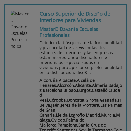
Curso Superior de Diseño de
Interiores para Viviendas
MasterD Davante Escuelas
Profesionales
Debido a la búsqueda de la funcionalidad
y practicidad de las viviendas, los
estudios de interiores y las empresas
están incorporando diseñadores e
interioristas especializados en
viviendas para aportar su profesionalidad
en la distribución, dise&...
A Coruña,Albacete,Alcalá de
Henares,Alcorcón,Alicante,Almería,Badajo
z,Barcelona,Bilbao,Burgos,Castelló,Ciuda
d
Real,Córdoba,Donostia,Girona,Granada,H
uelva,Jaén,Jerez de la Frontera,Las Palmas
de Gran
Canaria,Lleida,Logroño,Madrid,Murcia,M
álaga,Oviedo,Palma de
Mallorca,Pamplona,Santa Cruz de
Tenerife,Santander,Sevilla,Tarragona,Tole