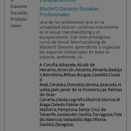
MasterD Davante Escuelas
Profesionales
Una de las profesiones que en la
actualidad está en continuo crecimiento
es el visual merchandising y el
escaparatismo. Con este prestigioso
curso de Visual Merchandising de
MasterD Davante aprenderás a organizar
los espacios comerciales en base al
espacio, ambiente, cli...
A Coruña,Albacete,Alcalá de
Henares,Alcorcón,Alicante,Almería,Badajo
z,Barcelona,Bilbao,Burgos,Castelló,Ciuda
d
Real,Córdoba,Donostia,Girona,Granada,H
uelva,Jaén,Jerez de la Frontera,Las Palmas
de Gran
Canaria,Lleida,Logroño,Madrid,Murcia,M
álaga,Oviedo,Palma de
Mallorca,Pamplona,Santa Cruz de
Tenerife,Santander,Sevilla,Tarragona,Tole
do,Valencia,Valladolid,Vigo,Vitoria-
Gasteiz,Zaragoza,