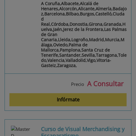
A Coruña,Albacete,Alcalá de
Henares,Alcorcón,Alicante,Almería,Badajo
z,Barcelona,Bilbao,Burgos,Castelló,Ciuda
d
Real,Córdoba,Donostia,Girona,Granada,H
uelva,Jaén,Jerez de la Frontera,Las Palmas
de Gran
Canaria,Lleida,Logroño,Madrid,Murcia,M
álaga,Oviedo,Palma de
Mallorca,Pamplona,Santa Cruz de
Tenerife,Santander,Sevilla,Tarragona,Tole
do,Valencia,Valladolid,Vigo,Vitoria-
Gasteiz,Zaragoza,
A Consultar
Precio
Infórmate
Curso de Visual Merchandising y
Escaparatismo